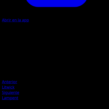
Abrir en la app
P
10
Artista
Naoki Saito
HP
50
Retirada
Debilidad
Oscura ×2
Anterior
Litwick
Siguiente
Lampent