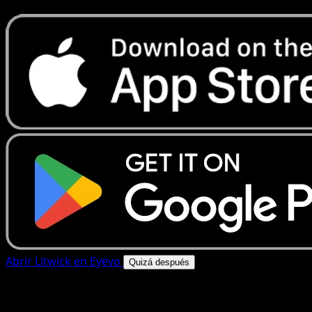
Abrir Litwick en Eyevo
Quizá después
4.8★
|
50k+ descargas
|
Gratis
Litwick