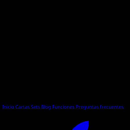
No se encontraron resultados
Busca nombres de Pokemon, sets o tipos de carta.
Idioma
Inicio
Cartas
Sets
Blog
Funciones
Preguntas frecuentes