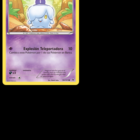
Litwick
·
Nobles Victorias
#58
Descarga Eyevo para escanear cartas al instant
y seguir precios.
Recibe precios en vivo, herramientas de colección y
escaneos rápidos. Abre esta carta exacta en la app o
descarga ahora.