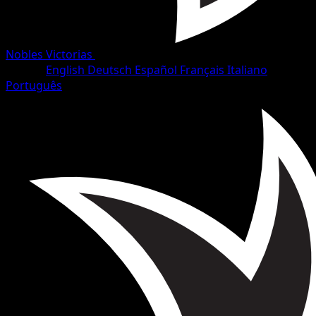
Nobles Victorias
•
#58/102
•
Común
Idioma
English
Deutsch
Español
Français
Italiano
Português
Pokémon
Básico