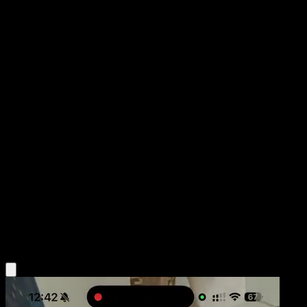
Litwick
Nobles Victorias
Negro y Blanco
#58
Común
Naoki Saito
Pokémon
Básico
Psychic
Obtén la app Eyevo