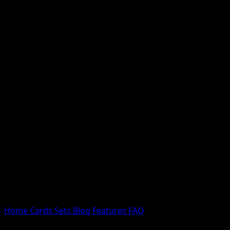
Nessun risultato
Prova con nomi Pokemon, nomi dei set o tipi di carta.
Lingua
Home
Cards
Sets
Blog
Features
FAQ