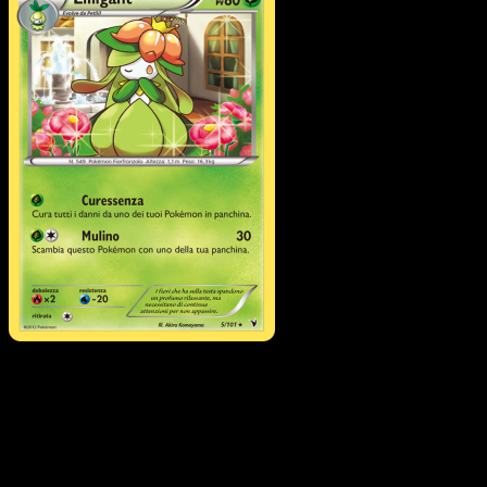
Lilligant
·
Vittorie Regali
#5
Scarica Eyevo per scansionare carte all'istante 
seguire i prezzi.
Ottieni prezzi live, strumenti per la collezione e scansioni