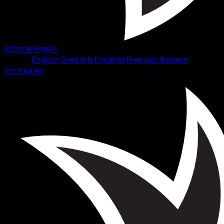
Vittorie Regali
•
#5/102
•
Rara
Lingua
English
Deutsch
Español
Français
Italiano
Português
Pokémon
Livello 1