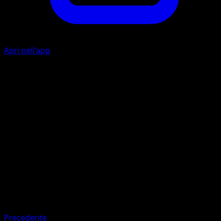
Apri nell'app
E
E
I
30
Artista
Akira Komayama
HP
80
Ritirata
Debolezza
Fuoco ×2
Resistenza
Water -20
Precedente