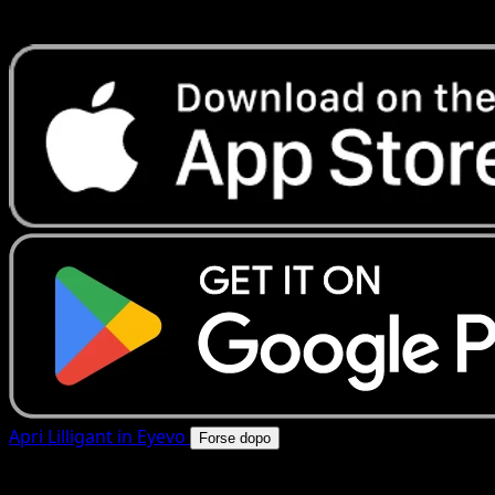
rapide. Apri questa carta nell'app o scarica ora.
Apri Lilligant in Eyevo
Forse dopo
4.8★
|
50k+ download
|
Gratis