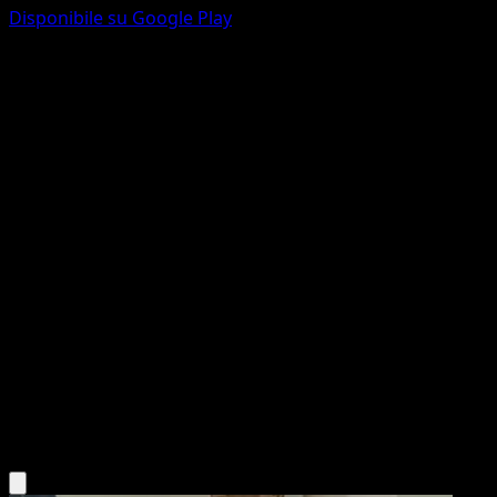
Disponibile su Google Play
Lilligant
Vittorie Regali
Nero e Bianco
#5
Rara
Akira Komayama
Pokémon
Livello 1
Grass
Scarica l'app Eyevo