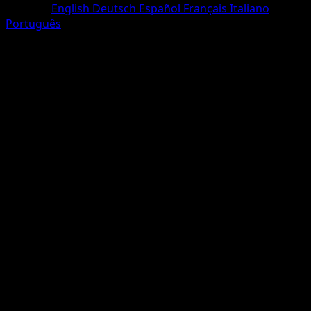
Sprache
English
Deutsch
Español
Français
Italiano
Português