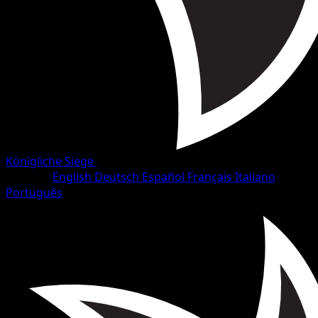
Königliche Siege
•
#5/102
•
Selten
Sprache
English
Deutsch
Español
Français
Italiano
Português
Pokémon
Rang 1