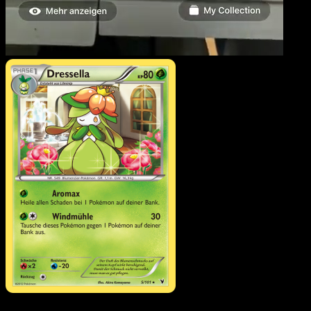
Dressella
·
Königliche
Siege
#5