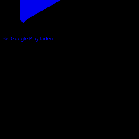
Bei Google Play laden
Dressella
Königliche Siege
Schwarz & Weiß
#5
Selten
Akira Komayama
Pokémon
Rang 1