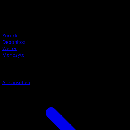
Rückzug
Schwäche
Feuer ×2
Resistenz
Water -20
Zurück
Deponitox
Weiter
Monozyto
Mehr aus Königliche Siege
Alle ansehen