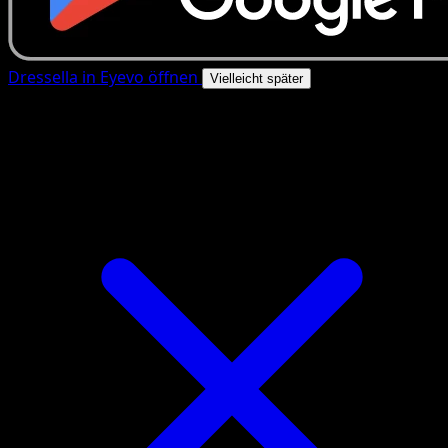
Dressella in Eyevo öffnen
Vielleicht später
4.8★
|
50k+ Downloads
|
Kostenlos
Dressella