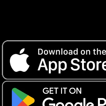
Lade Eyevo, um Karten sofort zu scannen und
Preise zu verfolgen.
Erhalte Live-Preise, Sammlungstools und schnelle Scans.
Öffne genau diese Karte in der App oder lade Eyevo jetzt
herunter.