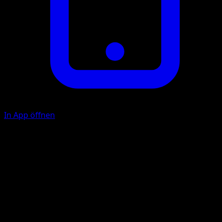
In App öffnen
P
P
F
30
Illustrator
Akira Komayama
HP
80