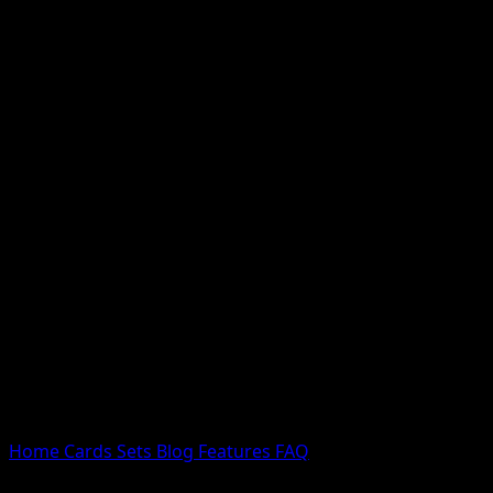
Nessun risultato
Prova con nomi Pokemon, nomi dei set o tipi di carta.
Lingua
Home
Cards
Sets
Blog
Features
FAQ