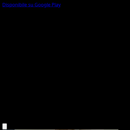
Disponibile su Google Play
Umbreon
Neo Discovery
Neo
#32
Rare
Naoyo Kimura
Pokemon
Stage1
Darkness
Scarica l'app Eyevo