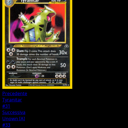
Precedente
Tyranitar
#31
Successiva
Unown [A]
#33