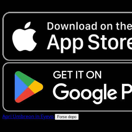
rapide. Apri questa carta nell'app o scarica ora.
Apri Umbreon in Eyevo
Forse dopo
4.8★
|
50k+ download
|
Gratis