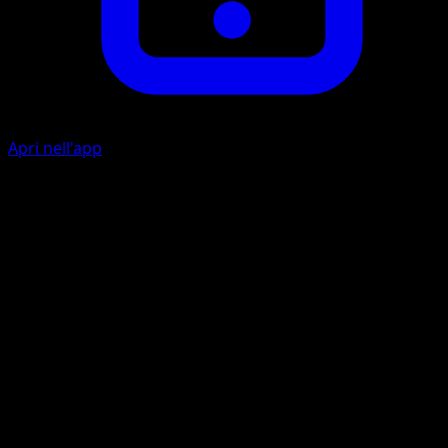
Apri nell'app
Quick Attack
C
C
10+
Flip a coin. If heads, this attack does 10 damage plus 20
more damage; if tails, this attack does 10 damage.
Pursuit
M
C
C
30