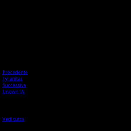
During your opponent's next turn, if the Defending
Pokémon tries to retreat, do 10 damage to it. (Don't apply
Weakness and Resistance.)
Artista
Naoyo Kimura
HP
70
Ritirata
Resistenza
Psychic -30
Precedente
Tyranitar
Successiva
Unown [A]
Altro da Neo Discovery
Vedi tutto