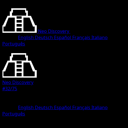
Neo Discovery
•
#32/75
•
Rare
Lingua
English
Deutsch
Español
Français
Italiano
Português
Pokemon
Stage1
Neo Discovery
#32/75
Rarità
Rare
Lingua
English
Deutsch
Español
Français
Italiano
Português