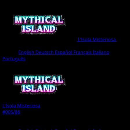
L'Isola Misteriosa
•
#005/86
•
deux Diamant
Lingua
English
Deutsch
Español
Français
Italiano
Português
Pokémon
Livello 1
L'Isola Misteriosa
#005/86
Rarità
deux Diamant