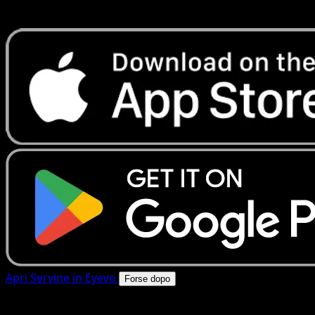
rapide. Apri questa carta nell'app o scarica ora.
Apri Servine in Eyevo
Forse dopo
4.8★
|
50k+ download
|
Gratis