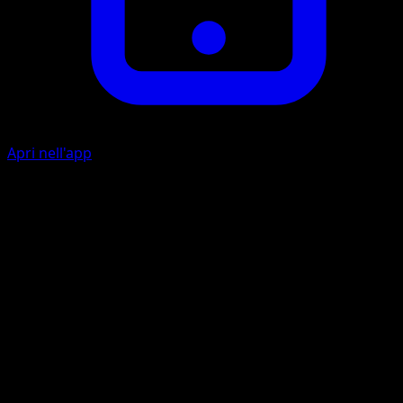
Apri nell'app
Frustata
E
I
50
Artista
Shigenori Negishi
HP
80
Ritirata
Debolezza
Fuoco +20