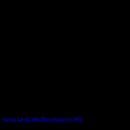
Nessun risultato
Prova con nomi Pokemon, nomi dei set o tipi di carta.
Lingua
Home
Cards
Sets
Blog
Features
FAQ