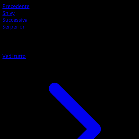
Precedente
Snivy
Successiva
Serperior
Altro da L'Isola Misteriosa
Vedi tutto