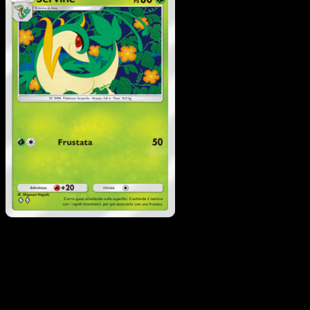
Servine
·
L'Isola Misterio
#005
Scarica Eyevo per scansionare carte all'istante 
seguire i prezzi.
Ottieni prezzi live, strumenti per la collezione e scansioni