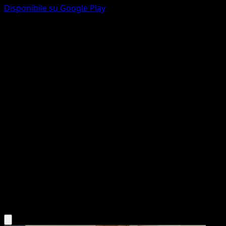
Disponibile su Google Play
Servine
L'Isola Misteriosa
Gioco di Carte Collezionabili Pokémon Pocket
#005
deux Diamant
Shigenori Negishi
Pokémon
Livello 1
Grass
Scarica l'app Eyevo