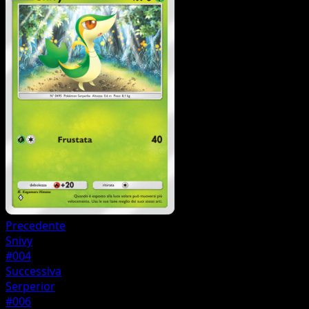
Precedente
Snivy
#004
Successiva
Serperior
#006