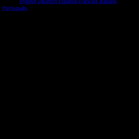
Lingua
English
Deutsch
Español
Français
Italiano
Português