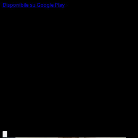
Disponibile su Google Play
Dodrio
Mega Rising
Pokémon TCG Pocket
#315
One Shiny
Souichirou Gunjima
Pokemon
Stage1
Colorless
Scarica l'app Eyevo