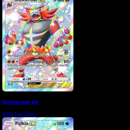
Incineroar ex
#318
Two Shiny