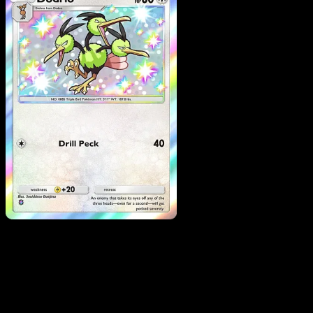
Dodrio
·
Mega Rising
#31
Scarica Eyevo per scansionare carte all'istante 
seguire i prezzi.
Ottieni prezzi live, strumenti per la collezione e scansioni
rapide. Apri questa carta nell'app o scarica ora.