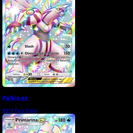
Palkia ex
#319
Two Shiny