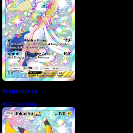
Primarina ex
#320
Two Shiny