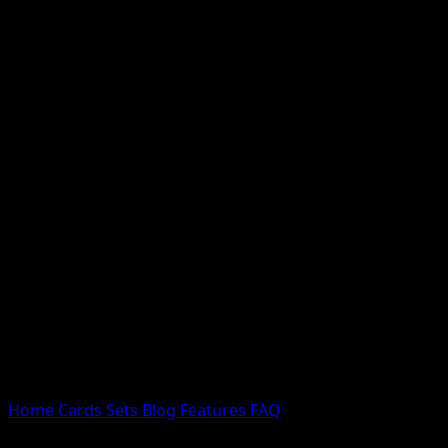
Nessun risultato
Prova con nomi Pokemon, nomi dei set o tipi di carta.
Lingua
Home
Cards
Sets
Blog
Features
FAQ