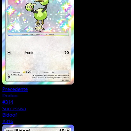
Precedente
Doduo
#314
Successiva
Bidoof
#316