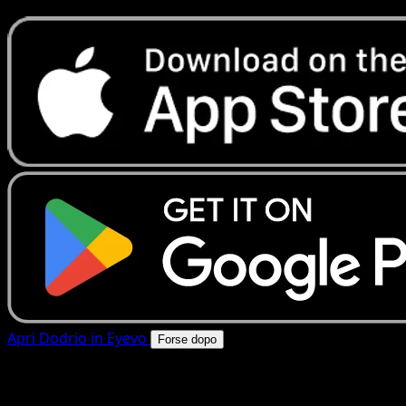
Apri Dodrio in Eyevo
Forse dopo
4.8★
|
50k+ download
|
Gratis
Dodrio