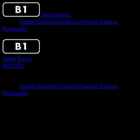
Mega Rising
•
#315/331
•
One Shiny
Lingua
English
Deutsch
Español
Français
Italiano
Português
Pokemon
Stage1
Mega Rising
#315/331
Rarità
One Shiny
Lingua
English
Deutsch
Español
Français
Italiano
Português