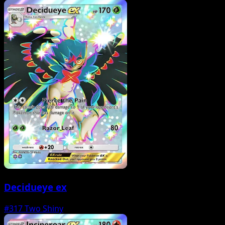
Decidueye ex
#317
Two Shiny