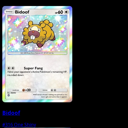
Bidoof
#316
One Shiny