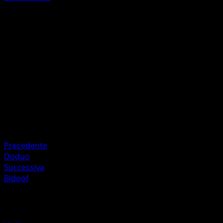
Drill Peck
C
40
Artista
Souichirou Gunjima
HP
80
Ritirata
Debolezza
Lightning +20
Precedente
Doduo
Successiva
Bidoof
Altro da Mega Rising