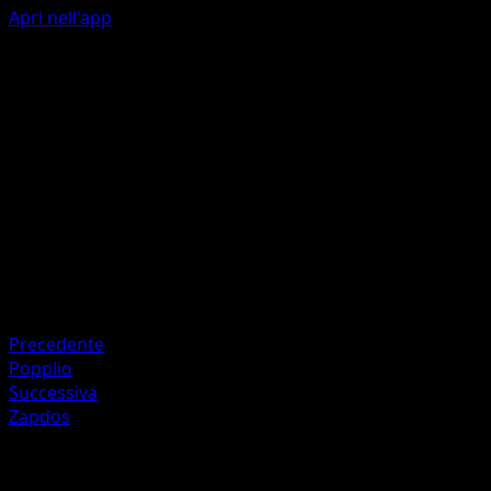
Apri nell'app
Water Gun
W
C
40
Artista
Taiga Kasai
HP
90
Ritirata
Debolezza
Lightning +20
Precedente
Popplio
Successiva
Zapdos
Altro da Mega Rising