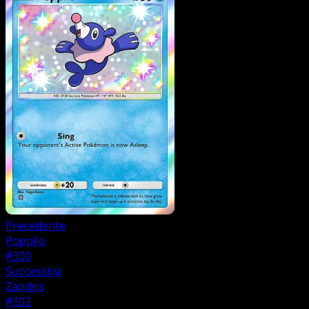
Precedente
Popplio
#300
Successiva
Zapdos
#302