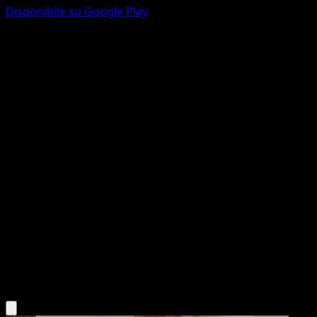
Disponibile su Google Play
Brionne
Mega Rising
Pokémon TCG Pocket
#301
One Shiny
Taiga Kasai
Pokemon
Stage1
Water
Scarica l'app Eyevo