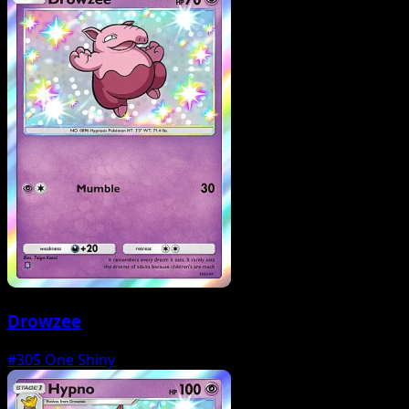
Drowzee
#305
One Shiny