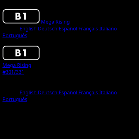
Mega Rising
•
#301/331
•
One Shiny
Lingua
English
Deutsch
Español
Français
Italiano
Português
Pokemon
Stage1
Mega Rising
#301/331
Rarità
One Shiny
Lingua
English
Deutsch
Español
Français
Italiano
Português