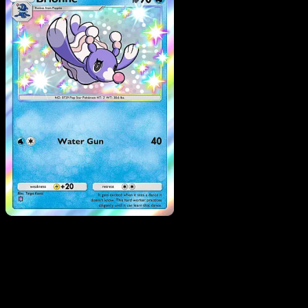
Brionne
·
Mega Rising
#301
Scarica Eyevo per scansionare carte all'istante 
seguire i prezzi.
Ottieni prezzi live, strumenti per la collezione e scansioni