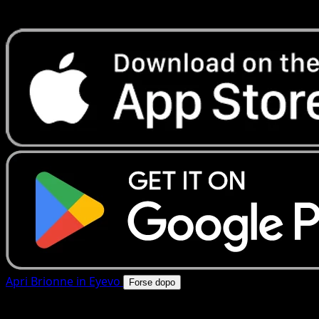
rapide. Apri questa carta nell'app o scarica ora.
Apri Brionne in Eyevo
Forse dopo
4.8★
|
50k+ download
|
Gratis