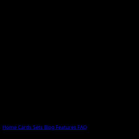
Nessun risultato
Prova con nomi Pokemon, nomi dei set o tipi di carta.
Lingua
Home
Cards
Sets
Blog
Features
FAQ