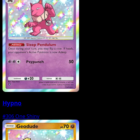
Hypno
#306
One Shiny