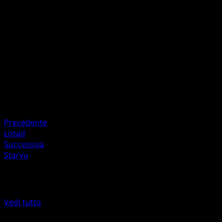
F
20
Flip a coin. If tails, discard a fire Energy attached to this
Pokémon.
Artista
sui
HP
60
Ritirata
Precedente
Lotad
Successiva
Staryu
Altro da McDonald's Collection 2015
Vedi tutto