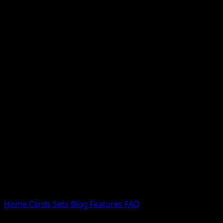
Nessun risultato
Prova con nomi Pokemon, nomi dei set o tipi di carta.
Lingua
Home
Cards
Sets
Blog
Features
FAQ