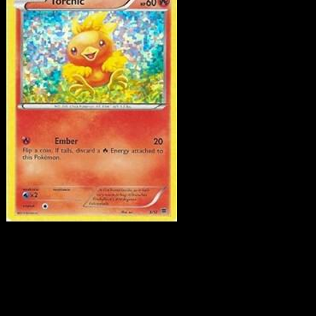
Torchic
·
McDonald's
Collection 2015
#3
Scarica Eyevo per scansionare carte all'istante 
seguire i prezzi.
Ottieni prezzi live, strumenti per la collezione e scansioni