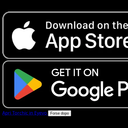
rapide. Apri questa carta nell'app o scarica ora.
Apri Torchic in Eyevo
Forse dopo
4.8★
|
50k+ download
|
Gratis