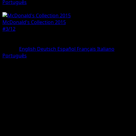
Português
Pokemon
Basic
McDonald's Collection 2015
#3/12
Rarità
Holo Rare
Lingua
English
Deutsch
Español
Français
Italiano
Português