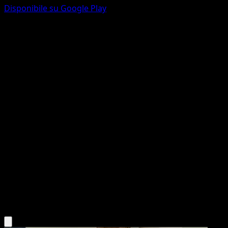
Disponibile su Google Play
Torchic
McDonald's Collection 2015
McDonald's Collection
#3
Holo Rare
sui
Pokemon
Basic
Fire
Scarica l'app Eyevo