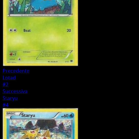
Precedente
Lotad
#2
Successiva
Staryu
#4