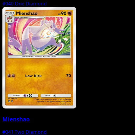
#040
One Diamond
Mienshao
#041
Two Diamond