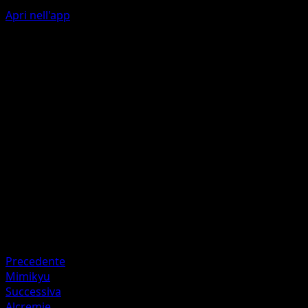
Apri nell'app
Sweets Relay
C
10
If 1 of your Pokémon used Sweets Relay during your last
turn, this attack does 20 more damage.
Artista
Mina Nakai
HP
50
Ritirata
Debolezza
Metal +20
Precedente
Mimikyu
Successiva
Alcremie