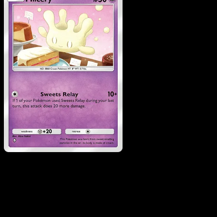
Milcery
·
Eevee Grove
#036
Scarica Eyevo per scansionare carte all'istante 
seguire i prezzi.
Ottieni prezzi live, strumenti per la collezione e scansioni