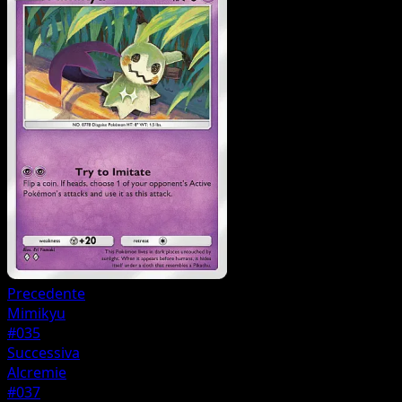
Precedente
Mimikyu
#035
Successiva
Alcremie
#037