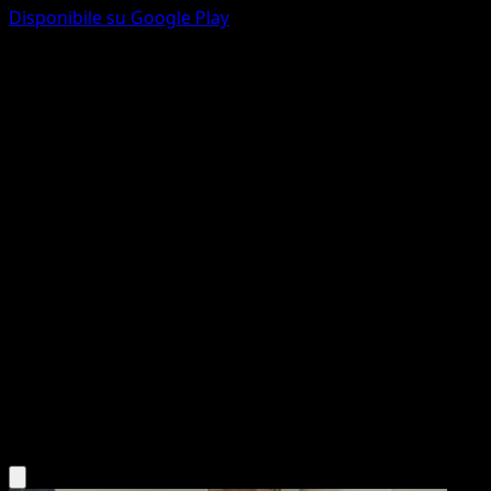
Disponibile su Google Play
Milcery
Eevee Grove
Pokémon TCG Pocket
#036
One Diamond
Mina Nakai
Pokemon
Basic
Psychic
Scarica l'app Eyevo