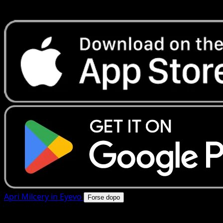
rapide. Apri questa carta nell'app o scarica ora.
Apri Milcery in Eyevo
Forse dopo
4.8★
|
50k+ download
|
Gratis