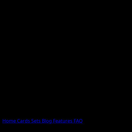
Nessun risultato
Prova con nomi Pokemon, nomi dei set o tipi di carta.
Lingua
Home
Cards
Sets
Blog
Features
FAQ