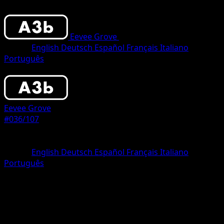
Eevee Grove
•
#036/107
•
One Diamond
Lingua
English
Deutsch
Español
Français
Italiano
Português
Pokemon
Basic
Eevee Grove
#036/107
Rarità
One Diamond
Lingua
English
Deutsch
Español
Français
Italiano
Português