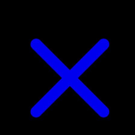
Milcery