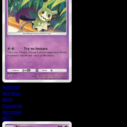
Anterior
Mimikyu
#035
Siguiente
Alcremie
#037