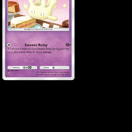
Milcery
·
Eevee Grove
#036
Descarga Eyevo para escanear cartas al instant
y seguir precios.
Recibe precios en vivo, herramientas de colección y
escaneos rápidos. Abre esta carta exacta en la app o
descarga ahora.