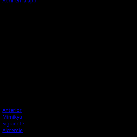
Abrir en la app
Sweets Relay
C
10
If 1 of your Pokémon used Sweets Relay during your last
turn, this attack does 20 more damage.
Artista
Mina Nakai
HP
50
Retirada
Debilidad
Metal +20
Anterior
Mimikyu
Siguiente
Alcremie