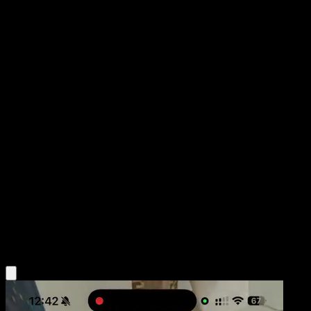
Milcery
Eevee Grove
Pokémon TCG Pocket
#036
One Diamond
Mina Nakai
Pokemon
Basic
Psychic
Obtén la app Eyevo