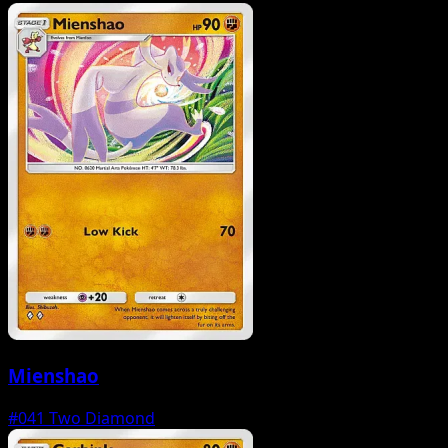
Mienshao
#041
Two Diamond