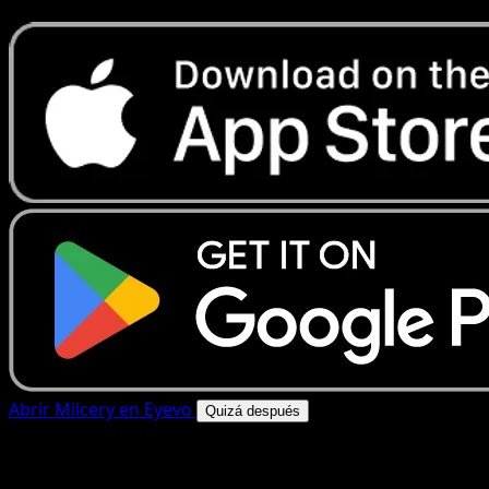
Abrir Milcery en Eyevo
Quizá después
4.8★
|
50k+ descargas
|
Gratis
Milcery