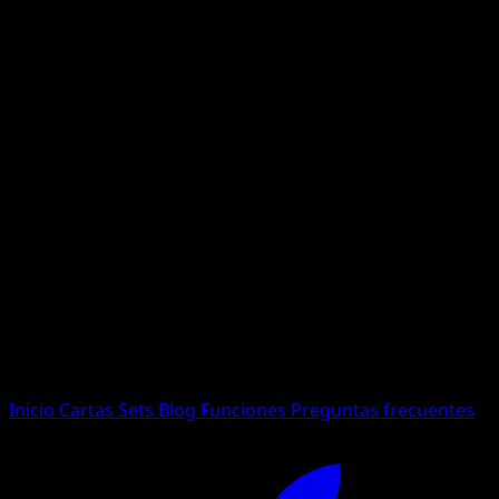
No se encontraron resultados
Busca nombres de Pokemon, sets o tipos de carta.
Idioma
Inicio
Cartas
Sets
Blog
Funciones
Preguntas frecuentes