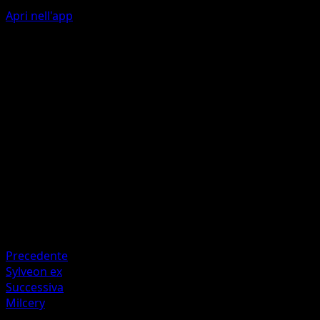
Apri nell'app
Try to Imitate
P
P
Flip a coin. If heads, choose 1 of your opponent's Active
Pokémon's attacks and use it as this attack.
Artista
Eri Yamaki
HP
70
Ritirata
Debolezza
Metal +20
Precedente
Sylveon ex
Successiva
Milcery