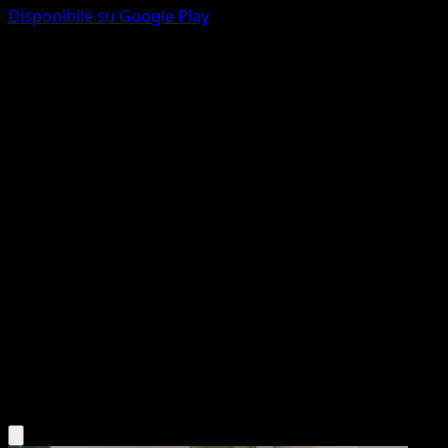
Disponibile su Google Play
Mimikyu
Eevee Grove
Pokémon TCG Pocket
#035
Two Diamond
Eri Yamaki
Pokemon
Basic
Psychic
Scarica l'app Eyevo