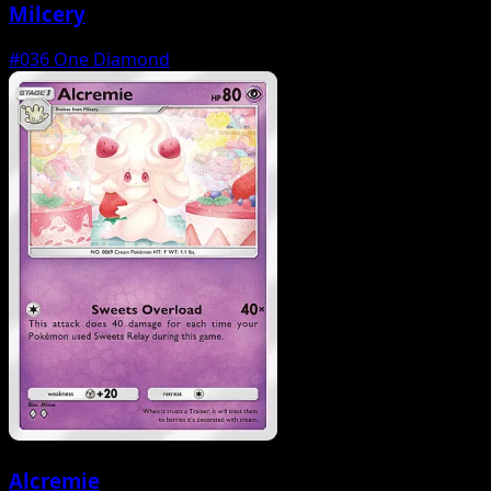
Milcery
#036
One Diamond
Alcremie