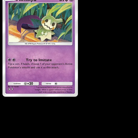
Mimikyu
·
Eevee Grove
#035
Scarica Eyevo per scansionare carte all'istante 
seguire i prezzi.
Ottieni prezzi live, strumenti per la collezione e scansioni