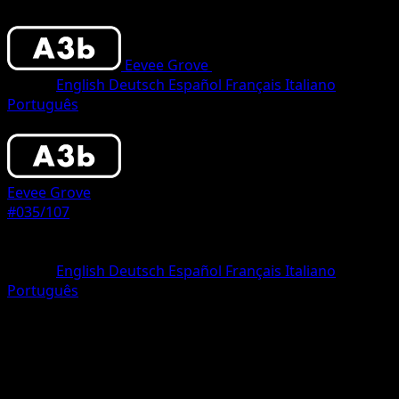
Eevee Grove
•
#035/107
•
Two Diamond
Lingua
English
Deutsch
Español
Français
Italiano
Português
Pokemon
Basic
Eevee Grove
#035/107
Rarità
Two Diamond
Lingua
English
Deutsch
Español
Français
Italiano
Português