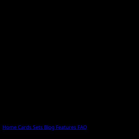
Nessun risultato
Prova con nomi Pokemon, nomi dei set o tipi di carta.
Lingua
Home
Cards
Sets
Blog
Features
FAQ