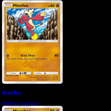
Mienfoo
#040
One Diamond