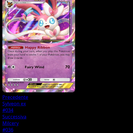
Precedente
Sylveon ex
#034
Successiva
Milcery
#036