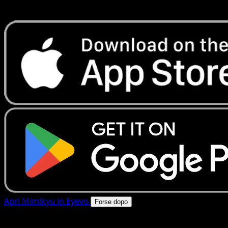
rapide. Apri questa carta nell'app o scarica ora.
Apri Mimikyu in Eyevo
Forse dopo
4.8★
|
50k+ download
|
Gratis