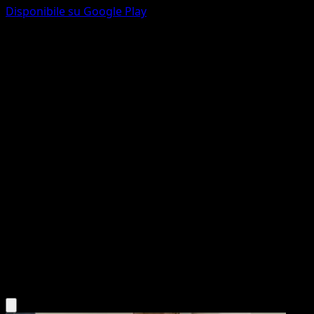
Disponibile su Google Play
Orbeetle del Team Rocket
Rivali Predestinati
Scarlatto e Violetto
#198
Rara illustrazione
HYOGONOSUKE
Pokémon
Livello 2
Psychic
Scarica l'app Eyevo