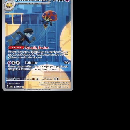
Orbeetle del Team Rocke
·
Rivali Predestinati
#198
Scarica Eyevo per scansionare carte all'istante 
seguire i prezzi.
Ottieni prezzi live, strumenti per la collezione e scansioni