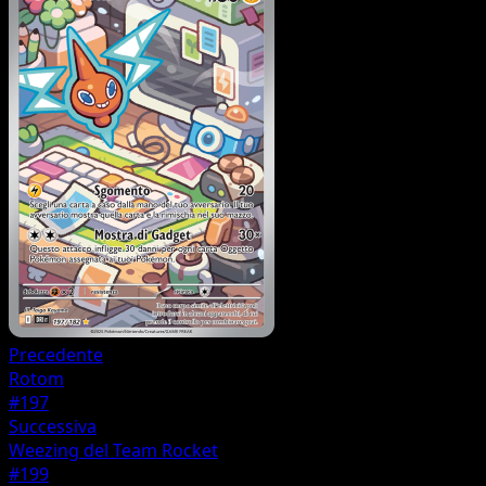
Precedente
Rotom
#197
Successiva
Weezing del Team Rocket
#199