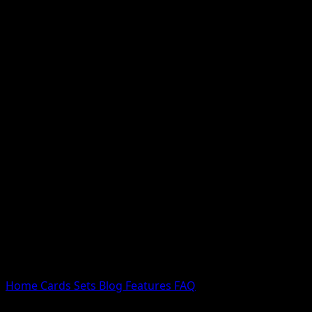
Nessun risultato
Prova con nomi Pokemon, nomi dei set o tipi di carta.
Lingua
Home
Cards
Sets
Blog
Features
FAQ