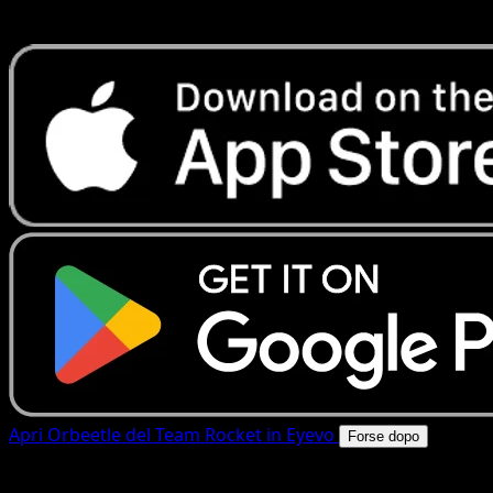
rapide. Apri questa carta nell'app o scarica ora.
Apri Orbeetle del Team Rocket in Eyevo
Forse dopo
4.8★
|
50k+ download
|
Gratis