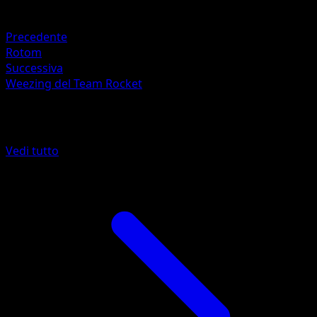
Resistenza
Fighting -30
Precedente
Rotom
Successiva
Weezing del Team Rocket
Altro da Rivali Predestinati
Vedi tutto