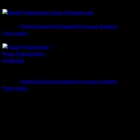
Rivali Predestinati
•
#198/244
•
Rara
illustrazione
Lingua
English
Deutsch
Español
Français
Italiano
Português
Pokémon
Livello 2
Rivali Predestinati
#198/244
Rarità
Rara illustrazione
Lingua
English
Deutsch
Español
Français
Italiano
Português