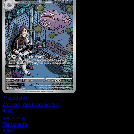
Precedente
Weezing del Team Rocket
#199
Successiva
Zamazenta
#201