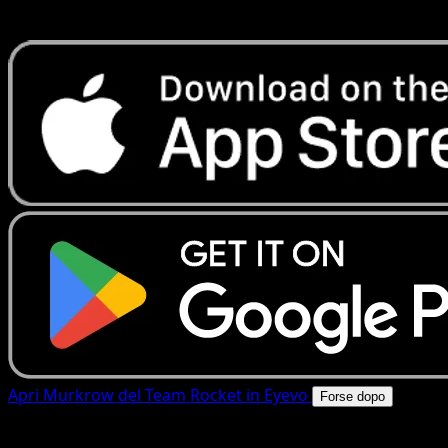
rapide. Apri questa carta nell'app o scarica ora.
Apri Murkrow del Team Rocket in Eyevo
Forse dopo
4.8★
|
50k+ download
|
Gratis