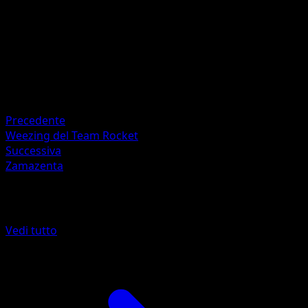
HP
80
Ritirata
Debolezza
Lampo ×2
Resistenza
Fighting -30
Precedente
Weezing del Team Rocket
Successiva
Zamazenta
Altro da Rivali Predestinati
Vedi tutto