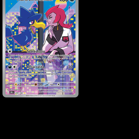
Murkrow del Team Rocke
·
Rivali Predestinati
#200
Scarica Eyevo per scansionare carte all'istante 
seguire i prezzi.
Ottieni prezzi live, strumenti per la collezione e scansioni