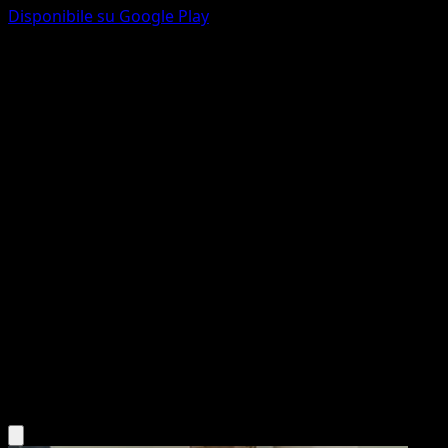
Disponibile su Google Play
Murkrow del Team Rocket
Rivali Predestinati
Scarlatto e Violetto
#200
Rara illustrazione
Akira Komayama
Pokémon
Base
Darkness
Scarica l'app Eyevo