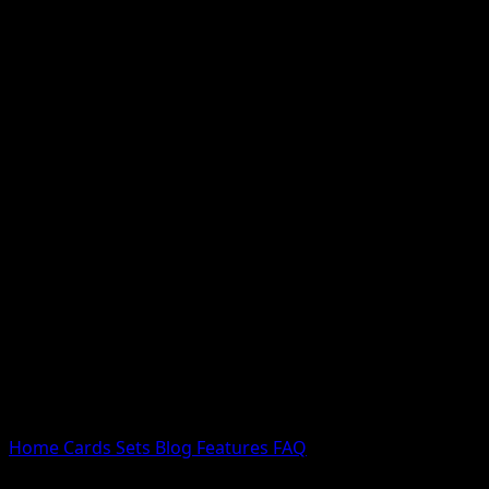
Nessun risultato
Prova con nomi Pokemon, nomi dei set o tipi di carta.
Lingua
Home
Cards
Sets
Blog
Features
FAQ