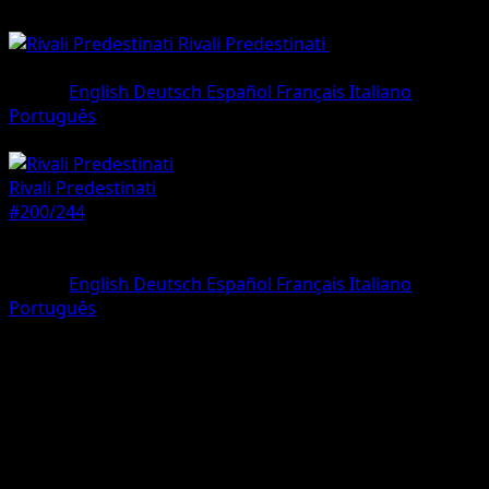
Rivali Predestinati
•
#200/244
•
Rara
illustrazione
Lingua
English
Deutsch
Español
Français
Italiano
Português
Pokémon
Base
Rivali Predestinati
#200/244
Rarità
Rara illustrazione
Lingua
English
Deutsch
Español
Français
Italiano
Português