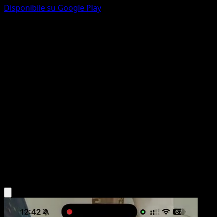
Disponibile su Google Play
Rayquaza ex
EX Deoxys
EX
#102
Rare
Shin-ichi Yoshikawa
Pokemon
Colorless
Scarica l'app Eyevo