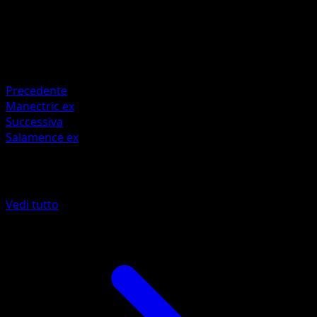
Colorless ×2
Resistenza
Water -30
Resistenza
Fighting -30
Precedente
Manectric ex
Successiva
Salamence ex
Altro da EX Deoxys
Vedi tutto