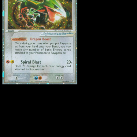
Rayquaza ex
·
EX Deoxys
#102
Scarica Eyevo per scansionare carte all'istante 
seguire i prezzi.
Ottieni prezzi live, strumenti per la collezione e scansioni
rapide. Apri questa carta nell'app o scarica ora.