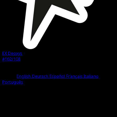
EX Deoxys
#102/108
Rarità
Rare
Lingua
English
Deutsch
Español
Français
Italiano
Português