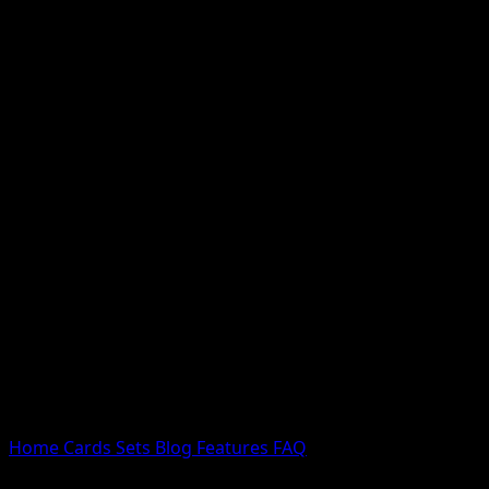
Nessun risultato
Prova con nomi Pokemon, nomi dei set o tipi di carta.
Lingua
Home
Cards
Sets
Blog
Features
FAQ