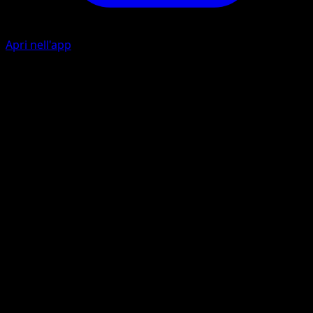
Apri nell'app
Ability
Dragon Boost
Spiral Blast
F
L
20x
Does 20 damage for each basic Energy card attached to
Rayquaza ex.
Artista
Shin-ichi Yoshikawa
HP
100
Ritirata
Debolezza