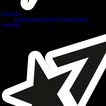
EX Deoxys
•
#102/108
•
Rare
Lingua
English
Deutsch
Español
Français
Italiano
Português
Pokemon