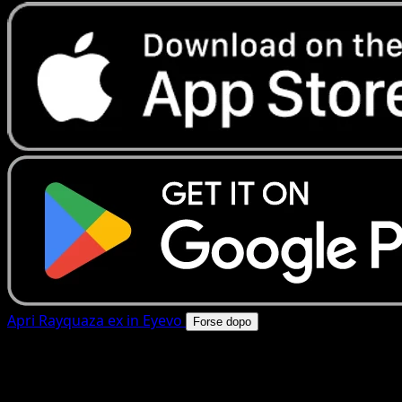
Apri Rayquaza ex in Eyevo
Forse dopo
4.8★
|
50k+ download
|
Gratis
Rayquaza ex