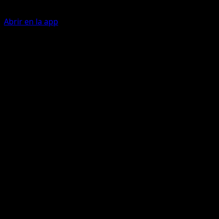
Abrir en la app
Ability
Dragon Boost
Spiral Blast
F
L
20x
Does 20 damage for each basic Energy card attached to
Rayquaza ex.
Artista
Shin-ichi Yoshikawa
HP
100
Retirada
Debilidad
Colorless ×2