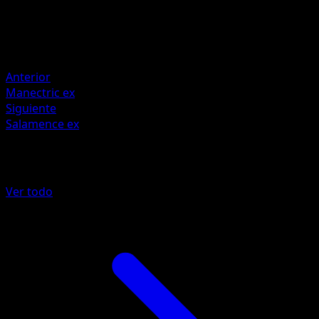
Resistencia
Water -30
Resistencia
Fighting -30
Anterior
Manectric ex
Siguiente
Salamence ex
Más de Deoxys
Ver todo