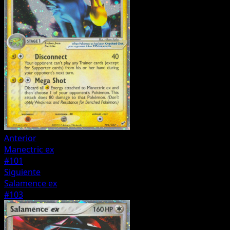
Anterior
Manectric ex
#101
Siguiente
Salamence ex
#103