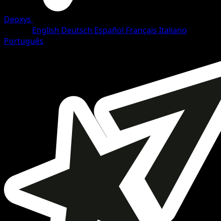
Deoxys
•
#102/108
•
Rare
Idioma
English
Deutsch
Español
Français
Italiano
Português
Pokemon