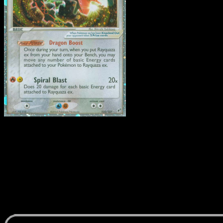
Rayquaza ex
·
Deoxys
#102
Descarga Eyevo para escanear cartas al instant
y seguir precios.
Recibe precios en vivo, herramientas de colección y
escaneos rápidos. Abre esta carta exacta en la app o
descarga ahora.