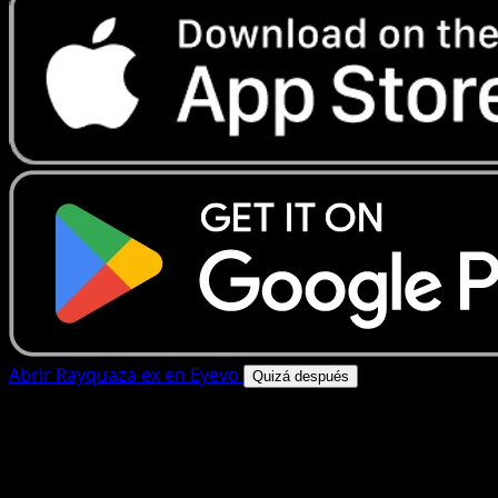
Abrir Rayquaza ex en Eyevo
Quizá después
4.8★
|
50k+ descargas
|
Gratis
Rayquaza ex