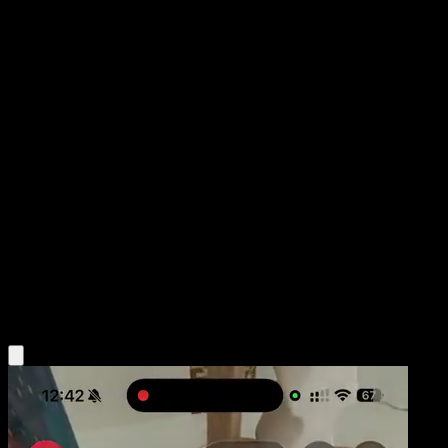
Rayquaza ex
Deoxys
EX
#102
Rare
Shin-ichi Yoshikawa
Pokemon
Colorless
Obtén la app Eyevo