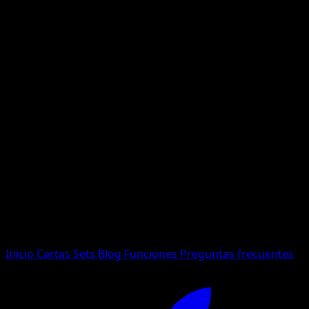
No se encontraron resultados
Busca nombres de Pokemon, sets o tipos de carta.
Idioma
Inicio
Cartas
Sets
Blog
Funciones
Preguntas frecuentes