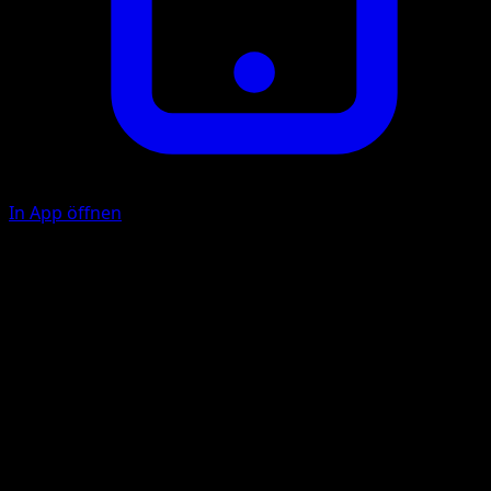
In App öffnen
Ability
Dragon Boost
Spiral Blast
F
E
20x
Does 20 damage for each basic Energy card attached to
Rayquaza ex.