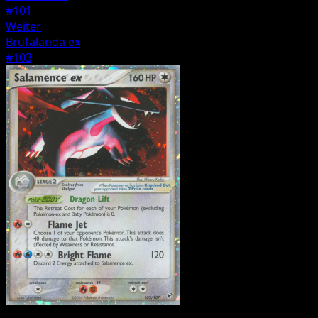
#101
Weiter
Brutalanda ex
#103
Pokémon