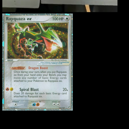
Rayquaza ex
·
EX Deoxys
#102
Lade Eyevo, um Karten sofort zu scannen und