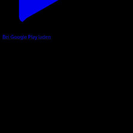
Bei Google Play laden
Rayquaza ex
EX Deoxys
EX
#102
Selten
Shin-ichi Yoshikawa
Pokémon
Colorless