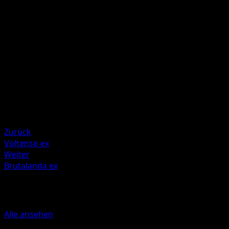
Illustrator
Shin-ichi Yoshikawa
HP
100
Rückzug
Schwäche
Farblos ×2
Resistenz
Water -30
Resistenz
Fighting -30
Zurück
Voltenso ex
Weiter
Brutalanda ex
Mehr aus EX Deoxys
Alle ansehen