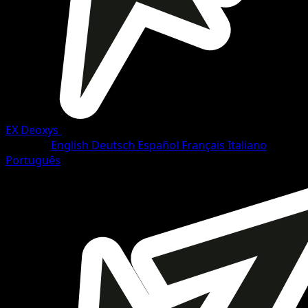
EX Deoxys
•
#102/108
•
Selten
Sprache
English
Deutsch
Español
Français
Italiano
Português
Pokémon