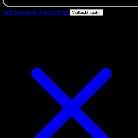
Rayquaza ex in Eyevo öffnen
Vielleicht später
4.8★
|
50k+ Downloads
|
Kostenlos
Rayquaza ex