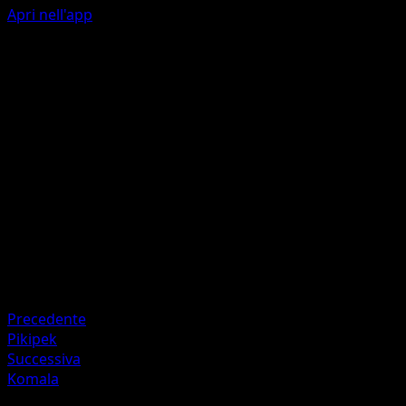
Apri nell'app
Collera
I
I
I
I
130
Questo Pokémon viene confuso.
Artista
Tomowaka
HP
130
Ritirata
Debolezza
Lotta +20
Precedente
Pikipek
Successiva
Komala