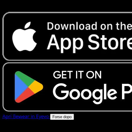
rapide. Apri questa carta nell'app o scarica ora.
Apri Bewear in Eyevo
Forse dopo
4.8★
|
50k+ download
|
Gratis