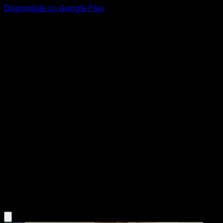
Disponibile su Google Play
Bewear
Guardiani Astrali
Gioco di Carte Collezionabili Pokémon Pocket
#178
Une Étoile
Tomowaka
Pokémon
Livello 1
Colorless
Scarica l'app Eyevo