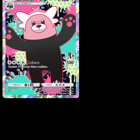
Bewear
·
Guardiani Astral
#178
Scarica Eyevo per scansionare carte all'istante 
seguire i prezzi.
Ottieni prezzi live, strumenti per la collezione e scansioni