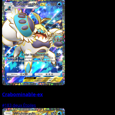
Crabominable-ex
#183
deux Étoiles