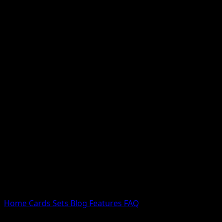
Nessun risultato
Prova con nomi Pokemon, nomi dei set o tipi di carta.
Lingua
Home
Cards
Sets
Blog
Features
FAQ