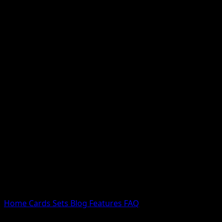
Nessun risultato
Prova con nomi Pokemon, nomi dei set o tipi di carta.
Lingua
Home
Cards
Sets
Blog
Features
FAQ