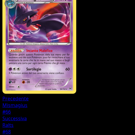
Precedente
Mismagius
#66
Successiva
Ralts
#68