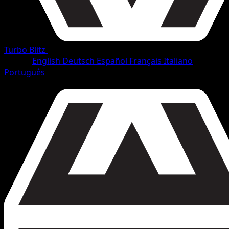
Turbo Blitz
•
#67/165
•
Non comune
Lingua
English
Deutsch
Español
Français
Italiano
Português
Pokémon
Base