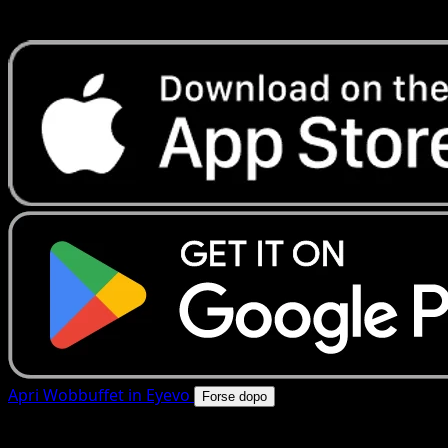
rapide. Apri questa carta nell'app o scarica ora.
Apri Wobbuffet in Eyevo
Forse dopo
4.8★
|
50k+ download
|
Gratis