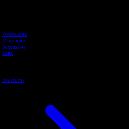
HP
100
Ritirata
Debolezza
Psico ×2
Precedente
Mismagius
Successiva
Ralts
Altro da Turbo Blitz
Vedi tutto