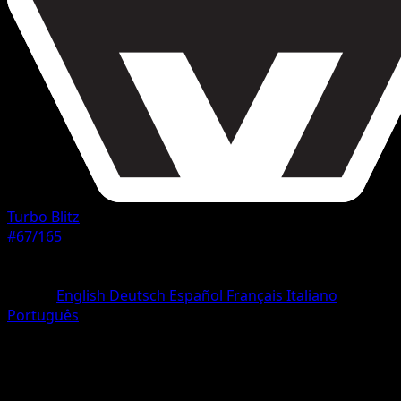
Turbo Blitz
#67/165
Rarità
Non comune
Lingua
English
Deutsch
Español
Français
Italiano
Português