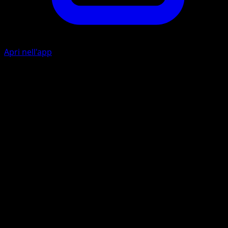
Apri nell'app
Specchioriflesso
I
Lancia una moneta. Se esce testa, previeni tutti i danni da
attacchi inflitti a questo Pokémon durante il prossimo
turno del tuo avversario.
Rollazione
P
P
I
50
Artista
Akira Komayama