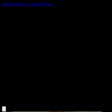
Disponibile su Google Play
Wobbuffet
Turbo Blitz
XY
#67
Non comune
Akira Komayama
Pokémon
Base
Psychic
Scarica l'app Eyevo