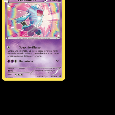
Wobbuffet
·
Turbo Blitz
#67
Scarica Eyevo per scansionare carte all'istante 
seguire i prezzi.
Ottieni prezzi live, strumenti per la collezione e scansioni