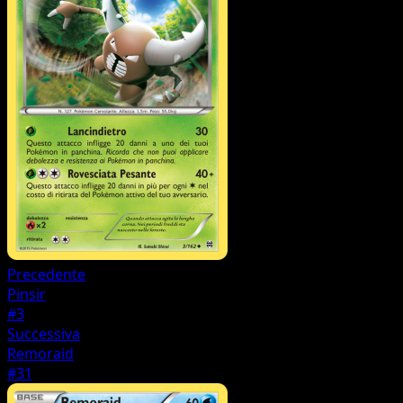
Precedente
Pinsir
#3
Successiva
Remoraid
#31