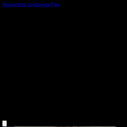
Disponibile su Google Play
Starmie
Turbo Blitz
XY
#30
Non comune
Mitsuhiro Arita
Pokémon
Livello 1
Water
Scarica l'app Eyevo