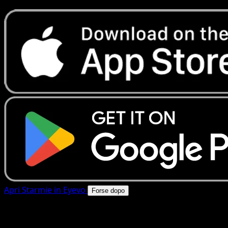
Apri Starmie in Eyevo
Forse dopo
4.8★
|
50k+ download
|
Gratis
Starmie