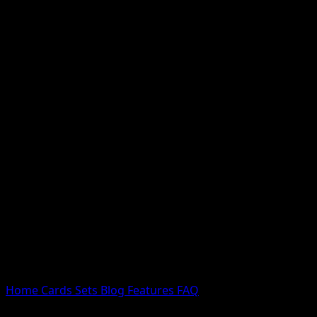
Nessun risultato
Prova con nomi Pokemon, nomi dei set o tipi di carta.
Lingua
Home
Cards
Sets
Blog
Features
FAQ