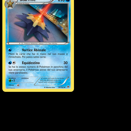
Starmie
·
Turbo Blitz
#30
Scarica Eyevo per scansionare carte all'istante 
seguire i prezzi.
Ottieni prezzi live, strumenti per la collezione e scansioni
rapide. Apri questa carta nell'app o scarica ora.