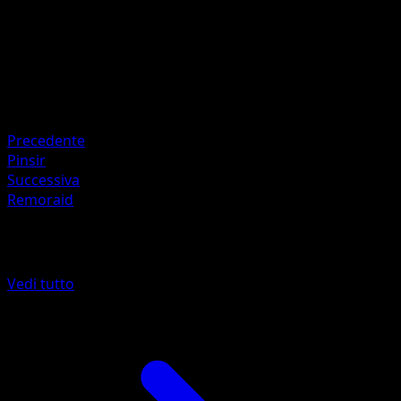
Artista
Mitsuhiro Arita
HP
90
Ritirata
Debolezza
Erba ×2
Precedente
Pinsir
Successiva
Remoraid
Altro da Turbo Blitz
Vedi tutto