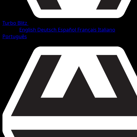
Turbo Blitz
•
#30/165
•
Non comune
Lingua
English
Deutsch
Español
Français
Italiano
Português
Pokémon
Livello 1