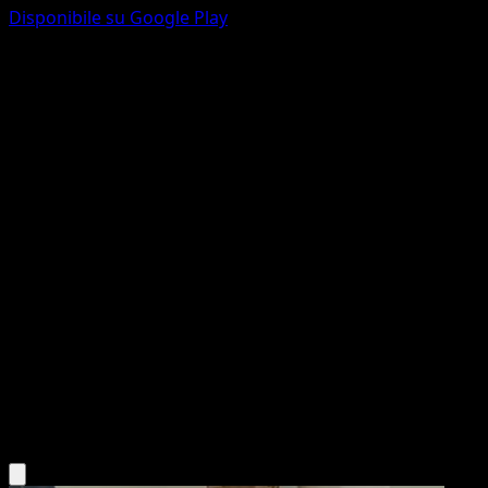
Disponibile su Google Play
Panpour
Turbo Blitz
XY
#41
Comune
Midori Harada
Pokémon
Base
Water
Scarica l'app Eyevo