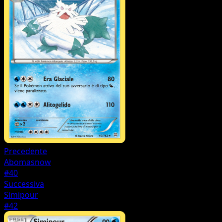
Precedente
Abomasnow
#40
Successiva
Simipour
#42