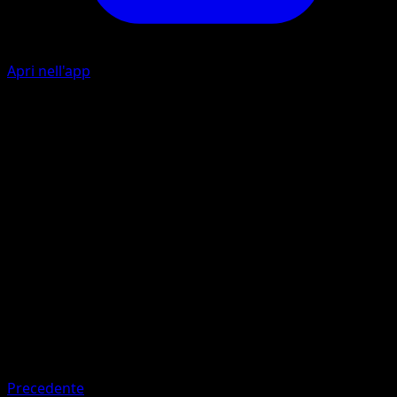
Apri nell'app
Sfuriate
I
10×
Lancia tre volte una moneta. Questo attacco infligge 10
danni ogni volta che esce testa.
Artista
Midori Harada
HP
60
Ritirata
Debolezza
Erba ×2
Precedente