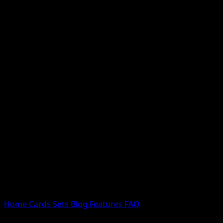
Nessun risultato
Prova con nomi Pokemon, nomi dei set o tipi di carta.
Lingua
Home
Cards
Sets
Blog
Features
FAQ