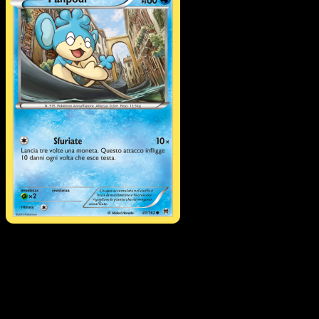
Panpour
·
Turbo Blitz
#41
Scarica Eyevo per scansionare carte all'istante 
seguire i prezzi.
Ottieni prezzi live, strumenti per la collezione e scansioni
rapide. Apri questa carta nell'app o scarica ora.