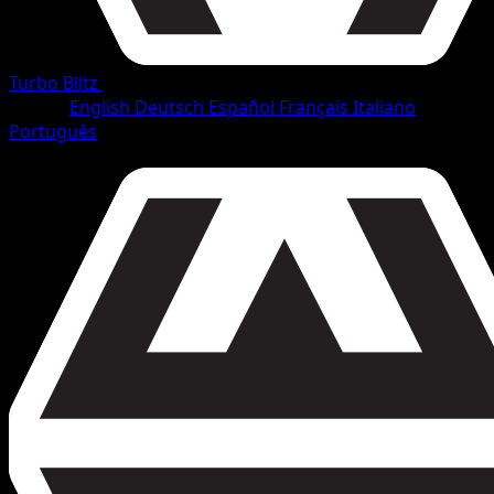
Turbo Blitz
•
#41/165
•
Comune
Lingua
English
Deutsch
Español
Français
Italiano
Português
Pokémon
Base