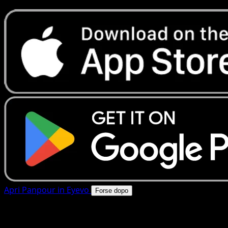
Apri Panpour in Eyevo
Forse dopo
4.8★
|
50k+ download
|
Gratis
Panpour