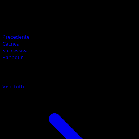
HP
130
Ritirata
Debolezza
Metallo ×2
Precedente
Cacnea
Successiva
Panpour
Altro da Turbo Blitz
Vedi tutto