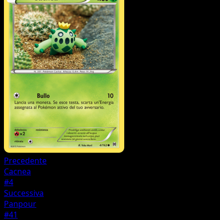
Precedente
Cacnea
#4
Successiva
Panpour
#41