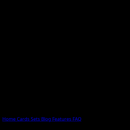
Nessun risultato
Prova con nomi Pokemon, nomi dei set o tipi di carta.
Lingua
Home
Cards
Sets
Blog
Features
FAQ