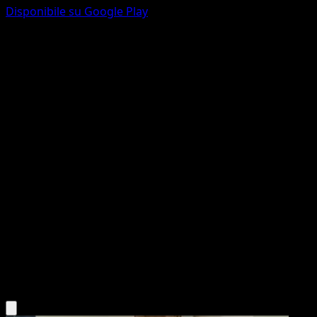
Disponibile su Google Play
Abomasnow
Turbo Blitz
XY
#40
Rara
Naoyo Kimura
Pokémon
Livello 1
Water
Scarica l'app Eyevo