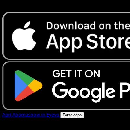
rapide. Apri questa carta nell'app o scarica ora.
Apri Abomasnow in Eyevo
Forse dopo
4.8★
|
50k+ download
|
Gratis