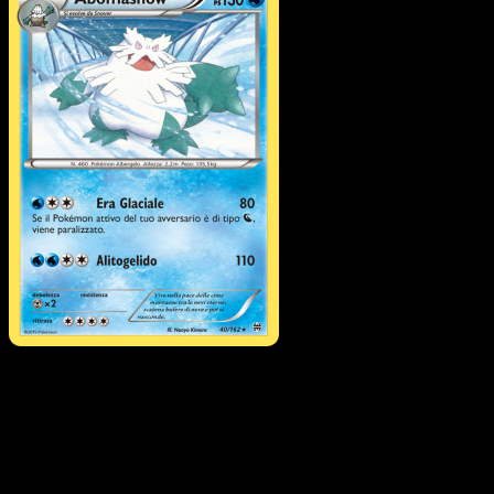
Abomasnow
·
Turbo Blitz
#40
Scarica Eyevo per scansionare carte all'istante 
seguire i prezzi.
Ottieni prezzi live, strumenti per la collezione e scansioni