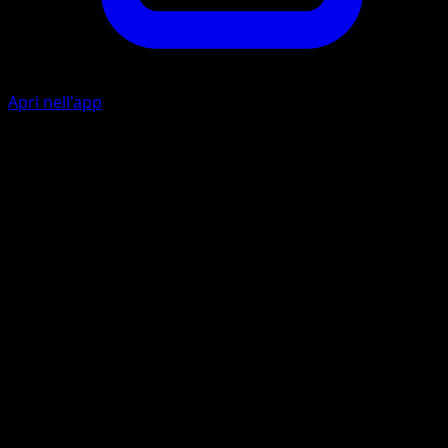
Apri nell'app
Era Glaciale
A
I
I
80
Se il Pokémon attivo del tuo avversario è di tipo Dragon,
viene paralizzato.
Alitogelido
A
A
I
I
110
Artista
Naoyo Kimura