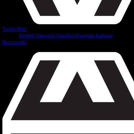
Turbo Blitz
•
#40/165
•
Rara
Lingua
English
Deutsch
Español
Français
Italiano
Português
Pokémon
Livello 1