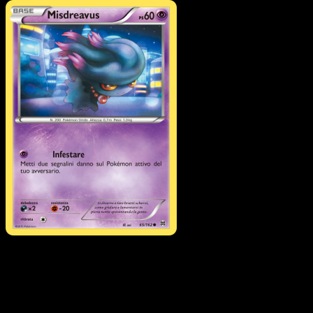
Pokémon
MEGA
M Mewtwo EX