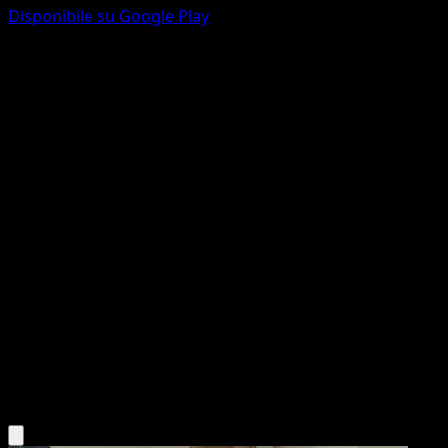
Disponibile su Google Play
M Mewtwo EX
Turbo Blitz
XY
#64
Ultrarara
5ban Graphics
Pokémon
MEGA
Psychic
Scarica l'app Eyevo