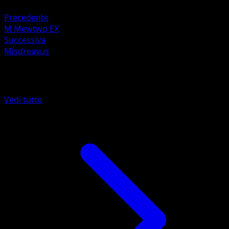
Psico ×2
Precedente
M Mewtwo EX
Successiva
Misdreavus
Altro da Turbo Blitz
Vedi tutto