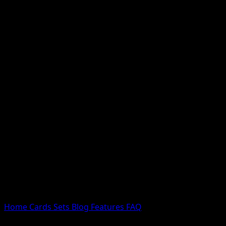
Nessun risultato
Prova con nomi Pokemon, nomi dei set o tipi di carta.
Lingua
Home
Cards
Sets
Blog
Features
FAQ