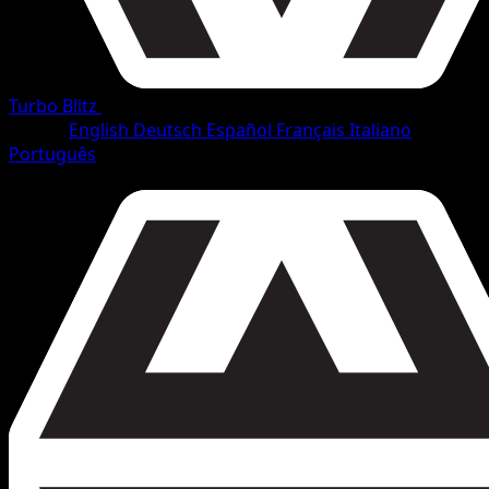
Turbo Blitz
•
#64/165
•
Ultrarara
Lingua
English
Deutsch
Español
Français
Italiano
Português
Pokémon
MEGA