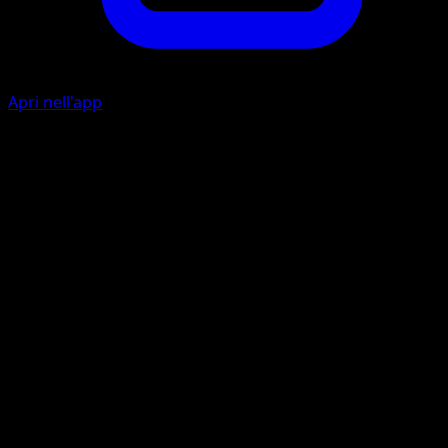
Apri nell'app
Infinito Psichico
I
I
10+
Questo attacco infligge 30 danni in più per ogni Energia
assegnata a ciascuno dei Pokémon attivi. I danni di quest
attacco non sono influenzati dalla debolezza.
Artista
5ban Graphics
HP
210
Ritirata
Debolezza