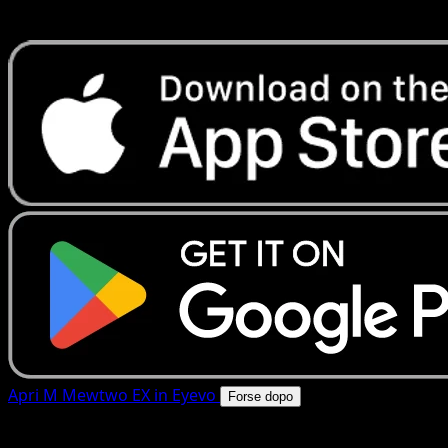
rapide. Apri questa carta nell'app o scarica ora.
Apri M Mewtwo EX in Eyevo
Forse dopo
4.8★
|
50k+ download
|
Gratis