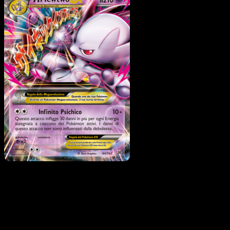
M Mewtwo EX
·
Turbo
Blitz
#64
Scarica Eyevo per scansionare carte all'istante 
seguire i prezzi.
Ottieni prezzi live, strumenti per la collezione e scansioni