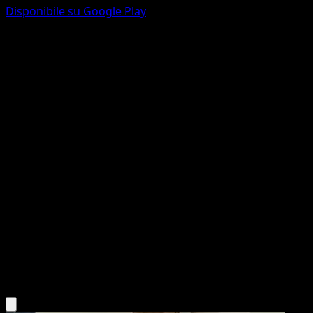
Disponibile su Google Play
Glameow
Turbo Crash
XY
#93
Comune
Saya Tsuruta
Pokémon
Base
Colorless
Scarica l'app Eyevo