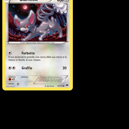
Glameow
·
Turbo Crash
#93
Scarica Eyevo per scansionare carte all'istante 
seguire i prezzi.
Ottieni prezzi live, strumenti per la collezione e scansioni