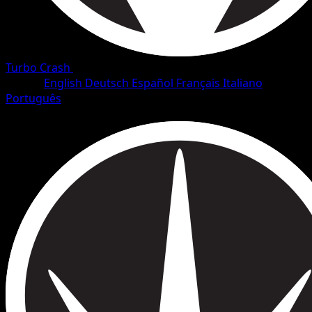
Turbo Crash
•
#93/126
•
Comune
Lingua
English
Deutsch
Español
Français
Italiano
Português
Pokémon
Base