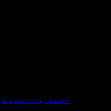
Nessun risultato
Prova con nomi Pokemon, nomi dei set o tipi di carta.
Lingua
Home
Cards
Sets
Blog
Features
FAQ