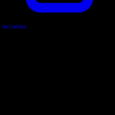
Apri nell'app
Furbetto
I
Il tuo avversario prende una carta dalla sua mano e la
aggiunge in fondo al suo mazzo.
Graffio
I
I
20
Artista
Saya Tsuruta
HP