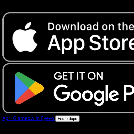
rapide. Apri questa carta nell'app o scarica ora.
Apri Glameow in Eyevo
Forse dopo
4.8★
|
50k+ download
|
Gratis