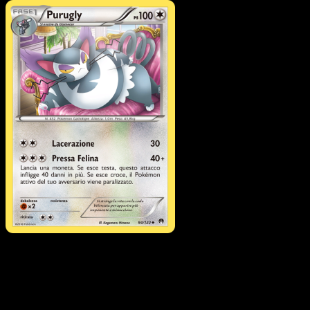
Pokémon
Base
Glameow