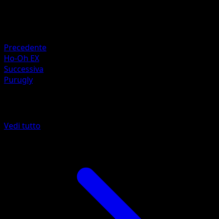
60
Ritirata
Debolezza
Lotta ×2
Precedente
Ho-Oh EX
Successiva
Purugly
Altro da Turbo Crash
Vedi tutto