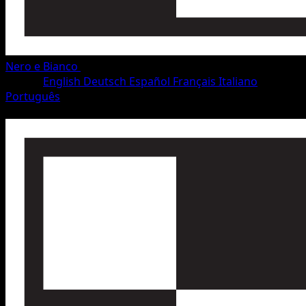
Nero e Bianco
•
#46/115
•
Rara
Lingua
English
Deutsch
Español
Français
Italiano
Português
Pokémon
Livello 1