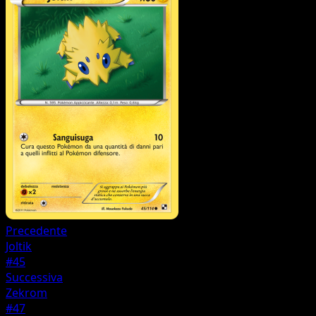
Precedente
Joltik
#45
Successiva
Zekrom
#47