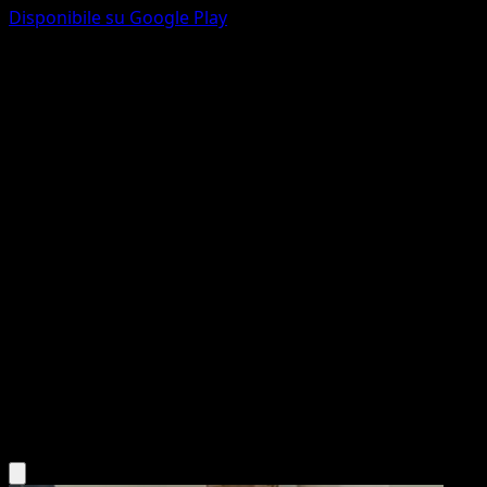
Disponibile su Google Play
Galvantula
Nero e Bianco
Nero e Bianco
#46
Rara
Mitsuhiro Arita
Pokémon
Livello 1
Lightning
Scarica l'app Eyevo