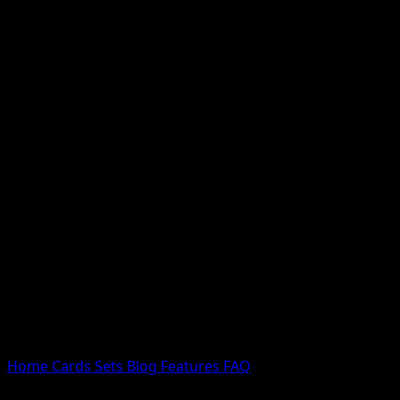
Nessun risultato
Prova con nomi Pokemon, nomi dei set o tipi di carta.
Lingua
Home
Cards
Sets
Blog
Features
FAQ