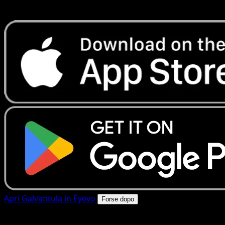
rapide. Apri questa carta nell'app o scarica ora.
Apri Galvantula in Eyevo
Forse dopo
4.8★
|
50k+ download
|
Gratis