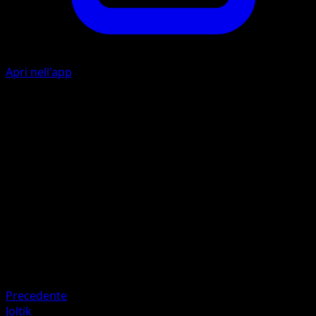
Apri nell'app
L
20
I
I
40
Artista
Mitsuhiro Arita
HP
80
Ritirata
Debolezza
Lotta ×2
Precedente
Joltik