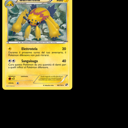
Galvantula
·
Nero e Bianc
#46
Scarica Eyevo per scansionare carte all'istante 
seguire i prezzi.
Ottieni prezzi live, strumenti per la collezione e scansioni