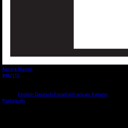
Nero e Bianco
#46/115
Rarità
Rara
Lingua
English
Deutsch
Español
Français
Italiano
Português