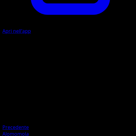
Apri nell'app
A
I
20
I
I
I
40
Artista
Naoyo Kimura
HP
100
Ritirata
Debolezza
Lampo ×2
Precedente
Alomomola