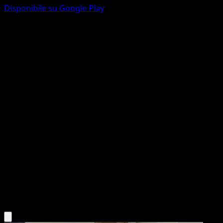
Disponibile su Google Play
Alomomola
Nero e Bianco
Nero e Bianco
#39
Rara
Naoyo Kimura
Pokémon
Base
Water
Scarica l'app Eyevo