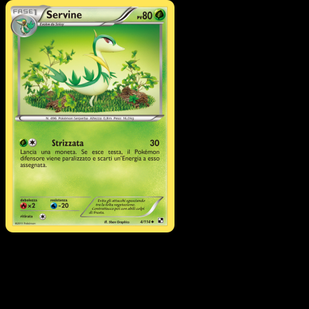
Pokémon
Base
Alomomola