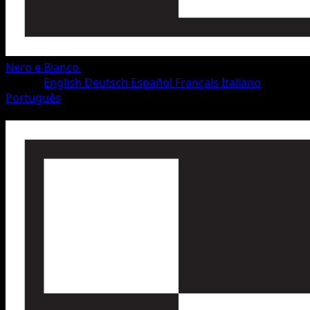
Nero e Bianco
•
#39/115
•
Rara
Lingua
English
Deutsch
Español
Français
Italiano
Português
Pokémon
Base