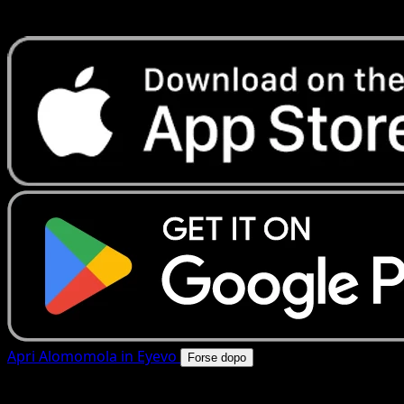
rapide. Apri questa carta nell'app o scarica ora.
Apri Alomomola in Eyevo
Forse dopo
4.8★
|
50k+ download
|
Gratis