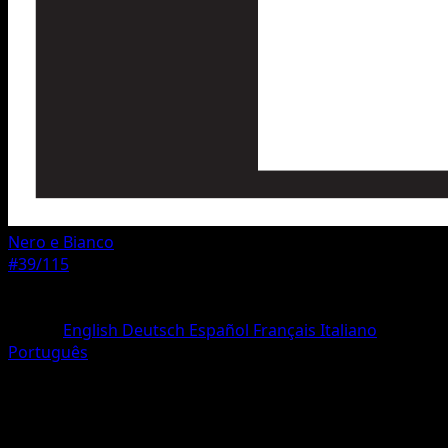
Nero e Bianco
#39/115
Rarità
Rara
Lingua
English
Deutsch
Español
Français
Italiano
Português