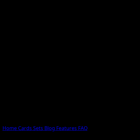
Nessun risultato
Prova con nomi Pokemon, nomi dei set o tipi di carta.
Lingua
Home
Cards
Sets
Blog
Features
FAQ