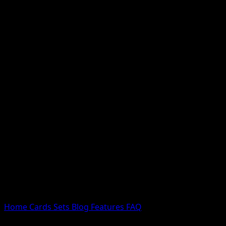
Nessun risultato
Prova con nomi Pokemon, nomi dei set o tipi di carta.
Lingua
Home
Cards
Sets
Blog
Features
FAQ