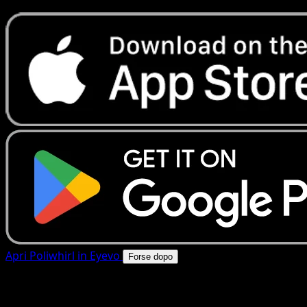
Apri Poliwhirl in Eyevo
Forse dopo
4.8★
|
50k+ download
|
Gratis
Poliwhirl