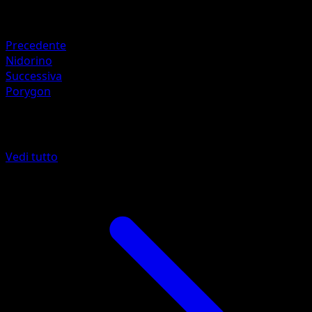
Debolezza
Erba ×2
Precedente
Nidorino
Successiva
Porygon
Altro da Set Base
Vedi tutto