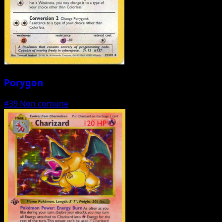
Porygon
#39
Non comune