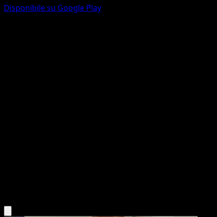
Disponibile su Google Play
Poliwhirl
Set Base
Originale
#38
Non comune
Ken Sugimori
Pokémon
Livello 1
Water
Scarica l'app Eyevo