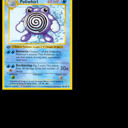
Poliwhirl
·
Set Base
#38
Scarica Eyevo per scansionare carte all'istante 
seguire i prezzi.
Ottieni prezzi live, strumenti per la collezione e scansioni
rapide. Apri questa carta nell'app o scarica ora.