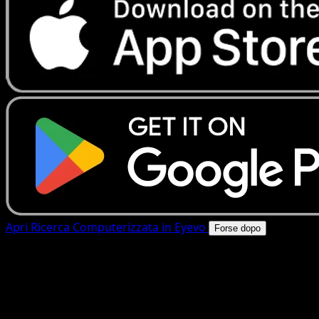
Apri Ricerca Computerizzata in Eyevo
Forse dopo
4.8★
|
50k+ download
|
Gratis
Ricerca Computerizzata