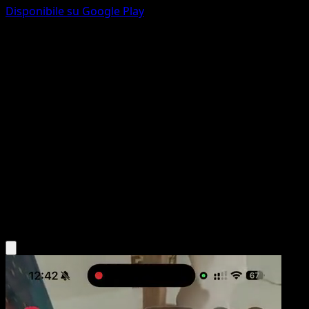
Disponibile su Google Play
Ricerca Computerizzata
Set Base
Originale
#71
Rara
Keiji Kinebuchi
Allenatore
Scarica l'app Eyevo