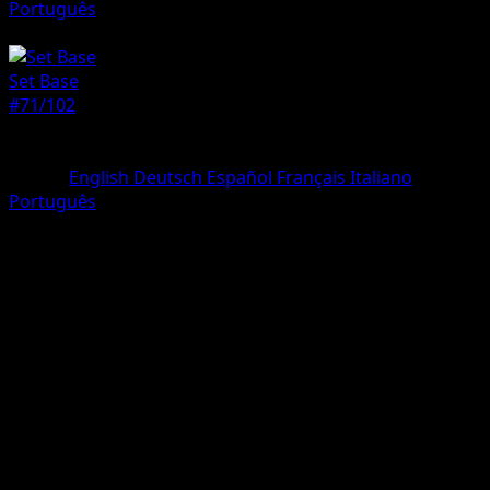
Português
Allenatore
Set Base
#71/102
Rarità
Rara
Lingua
English
Deutsch
Español
Français
Italiano
Português