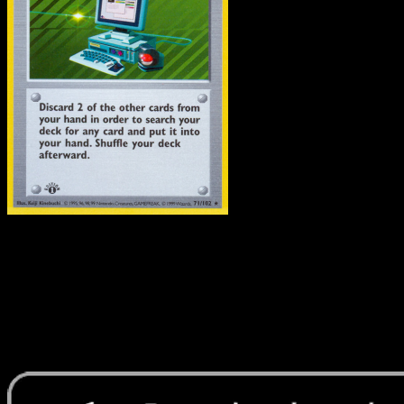
Ricerca Computerizzata
·
Set Base
#71
Scarica Eyevo per scansionare carte all'istante 
seguire i prezzi.
Ottieni prezzi live, strumenti per la collezione e scansioni
rapide. Apri questa carta nell'app o scarica ora.