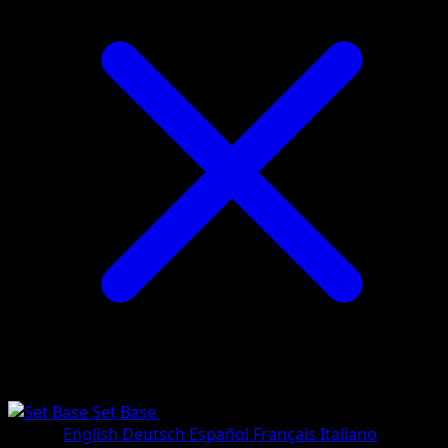
Set Base
•
#71/102
•
Rara
Lingua
English
Deutsch
Español
Français
Italiano