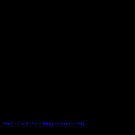
Nessun risultato
Prova con nomi Pokemon, nomi dei set o tipi di carta.
Lingua
Home
Cards
Sets
Blog
Features
FAQ