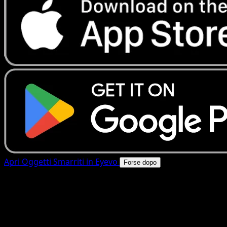
Apri Oggetti Smarriti in Eyevo
Forse dopo
4.8★
|
50k+ download
|
Gratis
Oggetti Smarriti