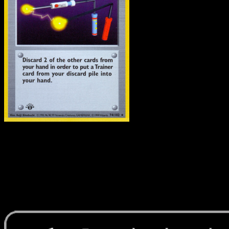
Oggetti Smarriti
·
Set Bas
#74
Scarica Eyevo per scansionare carte all'istante 
seguire i prezzi.
Ottieni prezzi live, strumenti per la collezione e scansioni
rapide. Apri questa carta nell'app o scarica ora.