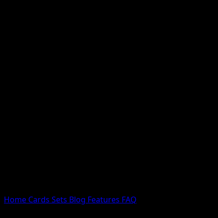
Nessun risultato
Prova con nomi Pokemon, nomi dei set o tipi di carta.
Lingua
Home
Cards
Sets
Blog
Features
FAQ