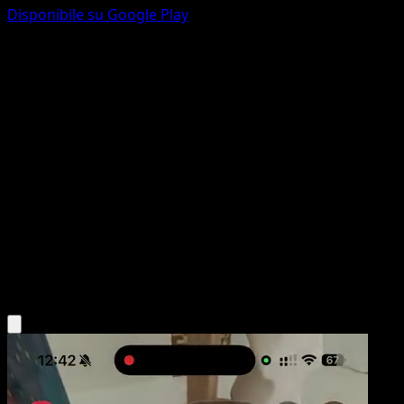
Disponibile su Google Play
Oggetti Smarriti
Set Base
Originale
#74
Rara
Keiji Kinebuchi
Allenatore
Scarica l'app Eyevo