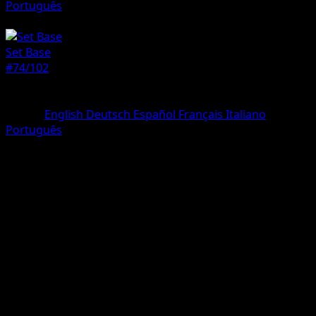
Português
Allenatore
Set Base
#74/102
Rarità
Rara
Lingua
English
Deutsch
Español
Français
Italiano
Português