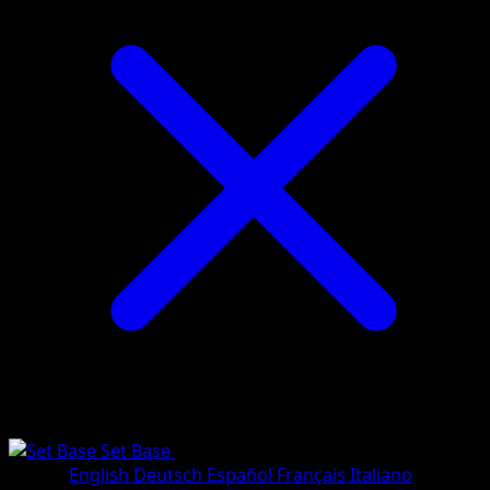
Set Base
•
#74/102
•
Rara
Lingua
English
Deutsch
Español
Français
Italiano