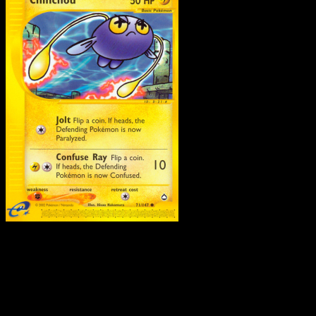
Chinchou
·
Aquapolis
#71
Scarica Eyevo per scansionare carte all'istante 
seguire i prezzi.
Ottieni prezzi live, strumenti per la collezione e scansioni
rapide. Apri questa carta nell'app o scarica ora.