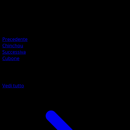
Hisao Nakamura
HP
50
Ritirata
Debolezza
Fighting ×2
Precedente
Chinchou
Successiva
Cubone
Altro da Aquapolis
Vedi tutto