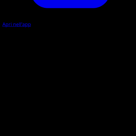
Apri nell'app
Jolt
C
Flip a coin. If heads, the Defending Pokémon is now
Paralyzed.
Confuse Ray
L
C
10
Flip a coin. If heads, the Defending Pokémon is now
Confused.
Artista