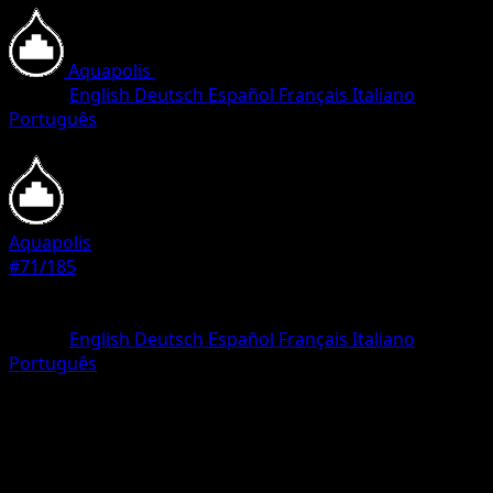
Aquapolis
•
#71/185
•
Common
Lingua
English
Deutsch
Español
Français
Italiano
Português
Pokemon
Basic
Aquapolis
#71/185
Rarità
Common
Lingua
English
Deutsch
Español
Français
Italiano
Português