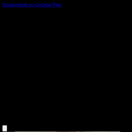
Disponibile su Google Play
Chinchou
Aquapolis
e-Series
#71
Common
Hisao Nakamura
Pokemon
Basic
Lightning
Scarica l'app Eyevo