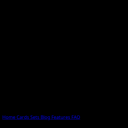
Nessun risultato
Prova con nomi Pokemon, nomi dei set o tipi di carta.
Lingua
Home
Cards
Sets
Blog
Features
FAQ