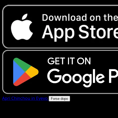
Apri Chinchou in Eyevo
Forse dopo
4.8★
|
50k+ download
|
Gratis
Chinchou