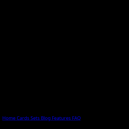
Nessun risultato
Prova con nomi Pokemon, nomi dei set o tipi di carta.
Lingua
Home
Cards
Sets
Blog
Features
FAQ