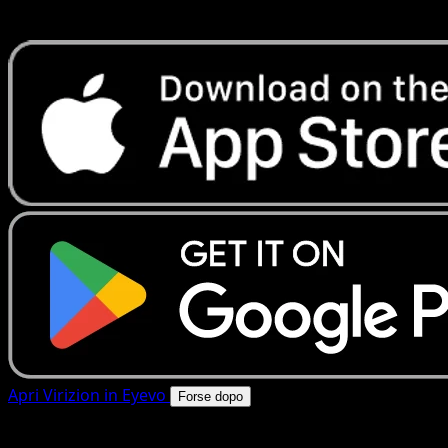
rapide. Apri questa carta nell'app o scarica ora.
Apri Virizion in Eyevo
Forse dopo
4.8★
|
50k+ download
|
Gratis