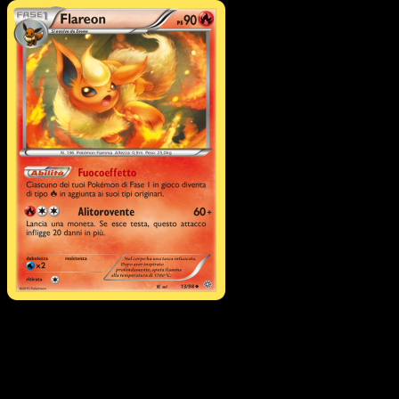
Pokémon
Base
Virizion