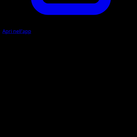
Apri nell'app
Soccorso
E
Prendi due Pokémon dalla tua pila degli scarti e aggiungili
alle carte che hai in mano.
Contapremi
E
E
40+
Se il numero di carte Premio che ti restano è superiore a
quello del tuo avversario, questo attacco infligge 80 danni
in più.