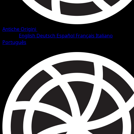
Antiche Origini
•
#12/101
•
Rara
Lingua
English
Deutsch
Español
Français
Italiano
Português
Pokémon
Base