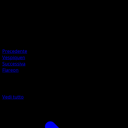
Artista
match
HP
110
Ritirata
Debolezza
Fuoco ×2
Precedente
Vespiquen
Successiva
Flareon
Altro da Antiche Origini
Vedi tutto