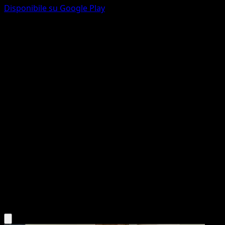
Disponibile su Google Play
Virizion
Antiche Origini
XY
#12
Rara
match
Pokémon
Base
Grass
Scarica l'app Eyevo