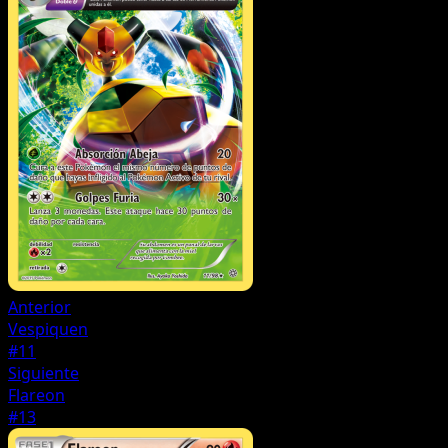
Anterior
Vespiquen
#11
Siguiente
Flareon
#13