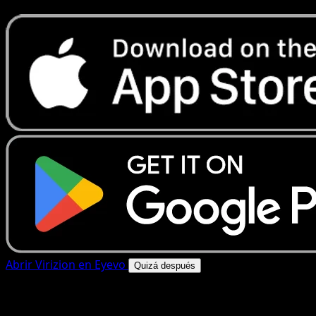
Abrir Virizion en Eyevo
Quizá después
4.8★
|
50k+ descargas
|
Gratis
Virizion