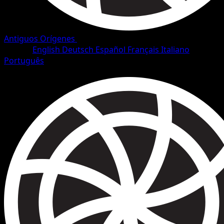
Antiguos Orígenes
•
#12/101
•
Rara
Idioma
English
Deutsch
Español
Français
Italiano
Português
Pokémon
Básico