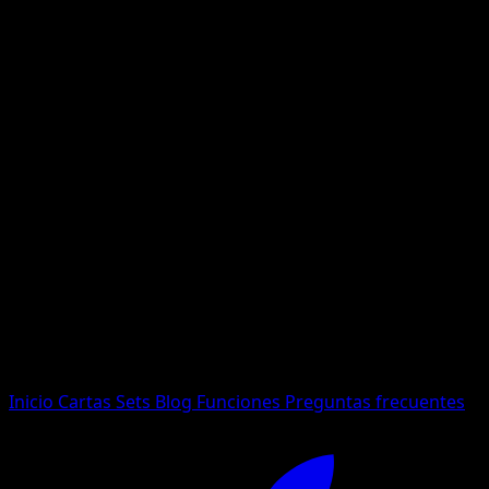
No se encontraron resultados
Busca nombres de Pokemon, sets o tipos de carta.
Idioma
Inicio
Cartas
Sets
Blog
Funciones
Preguntas frecuentes