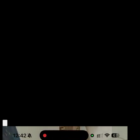
Virizion
Antiguos Orígenes
XY
#12
Rara
match
Pokémon
Básico
Grass
Obtén la app Eyevo