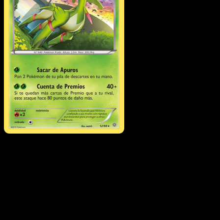
Virizion
·
Antiguos
Orígenes
#12
Descarga Eyevo para escanear cartas al instant
y seguir precios.
Recibe precios en vivo, herramientas de colección y
escaneos rápidos. Abre esta carta exacta en la app o
descarga ahora.