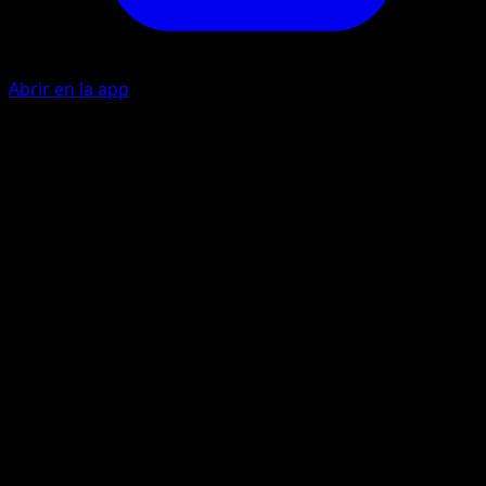
Abrir en la app
Sacar de Apuros
P
Pon 2 Pokémon de tu pila de descartes en tu mano.
Cuenta de Premios
P
P
40+
Si te quedan más cartas de Premio que a tu rival, este
ataque hace 80 puntos de daño más.
Artista
match