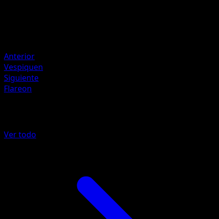
HP
110
Retirada
Debilidad
Fuego ×2
Anterior
Vespiquen
Siguiente
Flareon
Más de Antiguos Orígenes
Ver todo