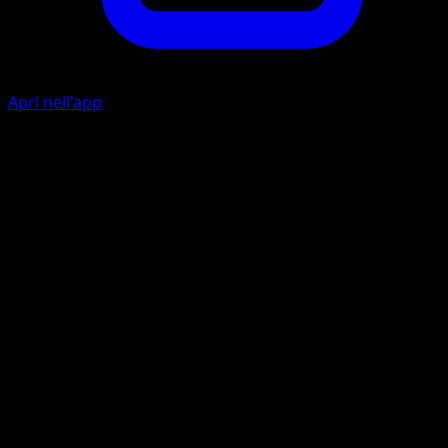
Apri nell'app
Ability
{title}:
Vulcano Gaia
L
L
L
I
100+
Se c'è in gioco una carta Stadio, questo attacco infligge 10
danni in più. Scarta quella carta Stadio.
Artista
5ban Graphics
HP
240