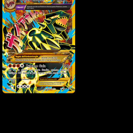
Archeo Groudon EX
·
Antiche Origini
#97
Scarica Eyevo per scansionare carte all'istante 
seguire i prezzi.
Ottieni prezzi live, strumenti per la collezione e scansioni