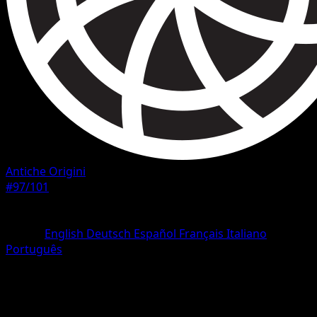
Antiche Origini
#97/101
Rarità
Segreto rara
Lingua
English
Deutsch
Español
Français
Italiano
Português