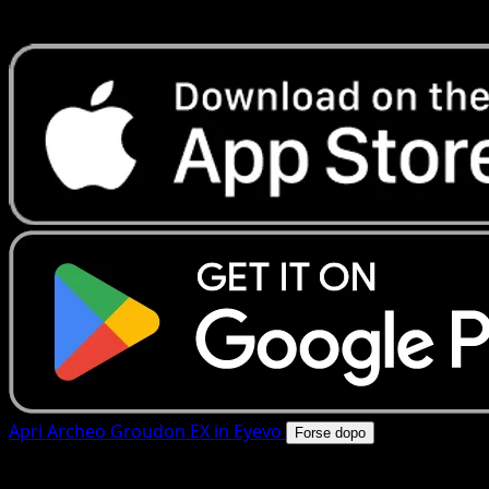
rapide. Apri questa carta nell'app o scarica ora.
Apri Archeo Groudon EX in Eyevo
Forse dopo
4.8★
|
50k+ download
|
Gratis