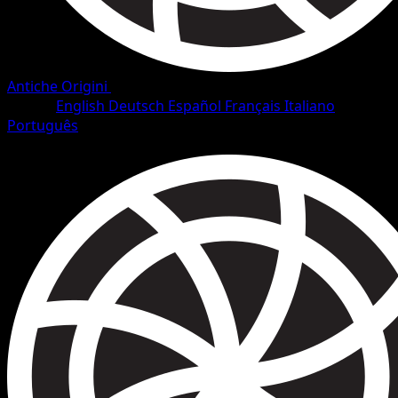
Antiche Origini
•
#97/101
•
Segreto rara
Lingua
English
Deutsch
Español
Français
Italiano
Português
Pokémon
MEGA