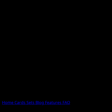
Nessun risultato
Prova con nomi Pokemon, nomi dei set o tipi di carta.
Lingua
Home
Cards
Sets
Blog
Features
FAQ