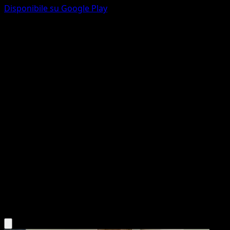
Disponibile su Google Play
Archeo Groudon EX
Antiche Origini
XY
#97
Segreto rara
5ban Graphics
Pokémon
MEGA
Fighting
Scarica l'app Eyevo