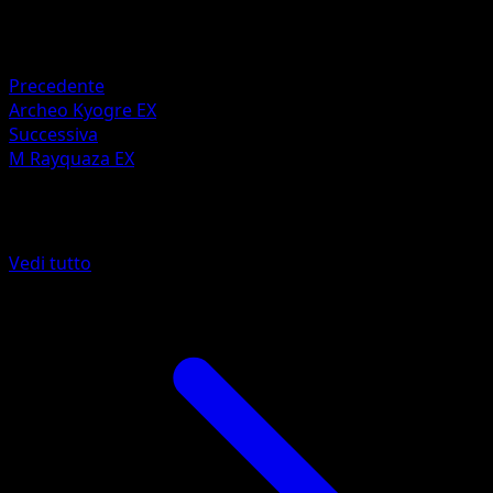
Ritirata
Debolezza
Erba ×2
Precedente
Archeo Kyogre EX
Successiva
M Rayquaza EX
Altro da Antiche Origini
Vedi tutto