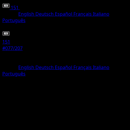
151
•
#077/207
•
Comune
Lingua
English
Deutsch
Español
Français
Italiano
Português
Pokémon
Base
151
#077/207
Rarità
Comune
Lingua
English
Deutsch
Español
Français
Italiano
Português