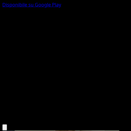
Disponibile su Google Play
Ponyta
151
Scarlatto e Violetto
#077
Comune
Nurikabe
Pokémon
Base
Fire
Scarica l'app Eyevo