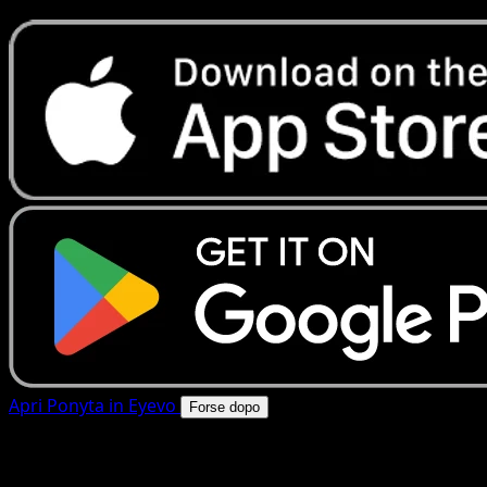
Apri Ponyta in Eyevo
Forse dopo
4.8★
|
50k+ download
|
Gratis
Ponyta