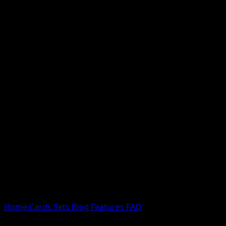
Nessun risultato
Prova con nomi Pokemon, nomi dei set o tipi di carta.
Lingua
Home
Cards
Sets
Blog
Features
FAQ