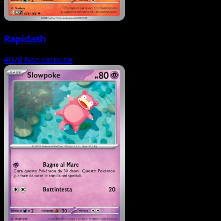
Rapidash
#078
Non comune