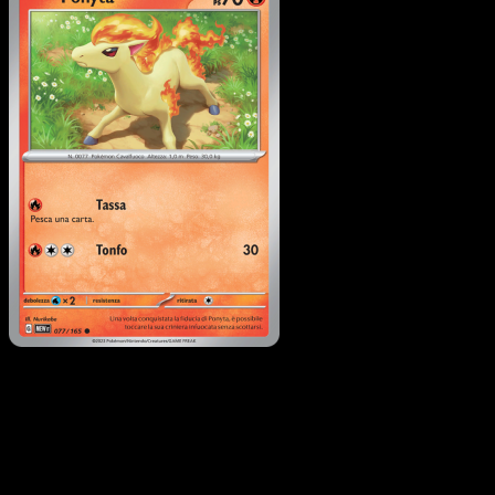
Ponyta
·
151
#077
Scarica Eyevo per scansionare carte all'istante 
seguire i prezzi.
Ottieni prezzi live, strumenti per la collezione e scansioni
rapide. Apri questa carta nell'app o scarica ora.