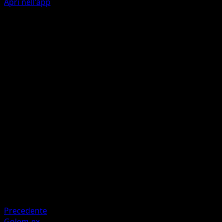
Apri nell'app
Tassa
F
Pesca una carta.
Tonfo
F
I
I
30
Artista
Nurikabe
HP
70
Ritirata
Debolezza
Acqua ×2
Precedente
Golem-ex