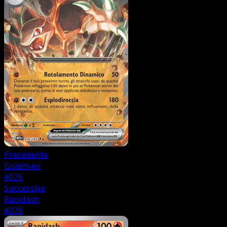
Precedente
Golem-ex
#076
Successiva
Rapidash
#078