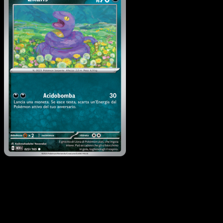
Ekans
·
151
#023
Scarica Eyevo per scansionare carte all'istante 
seguire i prezzi.
Ottieni prezzi live, strumenti per la collezione e scansioni
rapide. Apri questa carta nell'app o scarica ora.