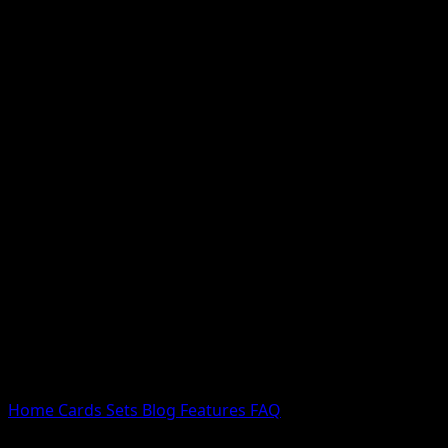
Nessun risultato
Prova con nomi Pokemon, nomi dei set o tipi di carta.
Lingua
Home
Cards
Sets
Blog
Features
FAQ