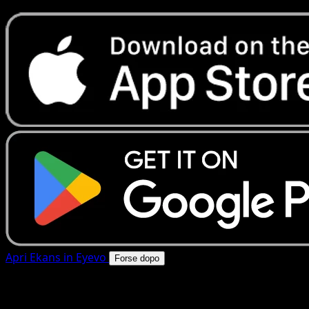
Apri Ekans in Eyevo
Forse dopo
4.8★
|
50k+ download
|
Gratis
Ekans