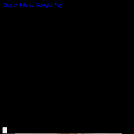
Disponibile su Google Play
Ekans
151
Scarlatto e Violetto
#023
Comune
Kedamahadaitai Yawarakai
Pokémon
Base
Darkness
Scarica l'app Eyevo