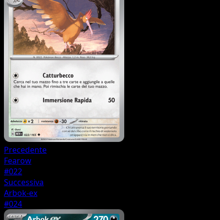
Precedente
Fearow
#022
Successiva
Arbok-ex
#024