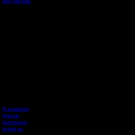
Apri nell'app
Acidobomba
O
O
30
Lancia una moneta. Se esce testa, scarta un'Energia dal
Pokémon attivo del tuo avversario.
Artista
Kedamahadaitai Yawarakai
HP
70
Ritirata
Debolezza
Lotta ×2
Precedente
Fearow
Successiva
Arbok-ex