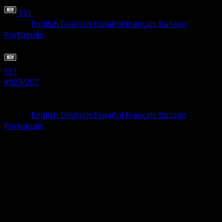
151
•
#023/207
•
Comune
Lingua
English
Deutsch
Español
Français
Italiano
Português
Pokémon
Base
151
#023/207
Rarità
Comune
Lingua
English
Deutsch
Español
Français
Italiano
Português