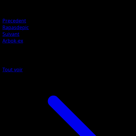
Retraite
Faiblesse
Combat ×2
Precedent
Rapasdepic
Suivant
Arbok-ex
Plus de 151
Tout voir