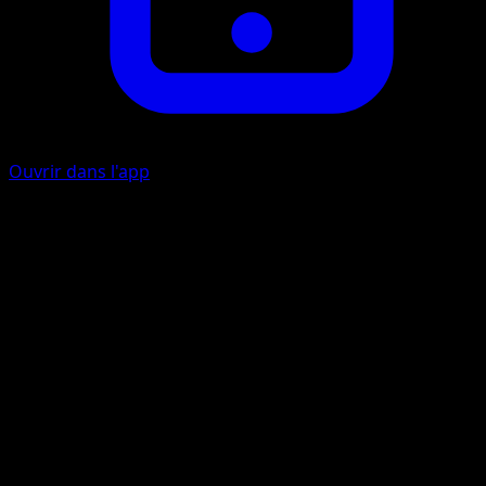
Ouvrir dans l'app
Bombe Acide
O
O
30
Lancez une pièce. Si c'est face, défaussez une Énergie du
Pokémon Actif de votre adversaire.
Artiste
Kedamahadaitai Yawarakai
HP
70