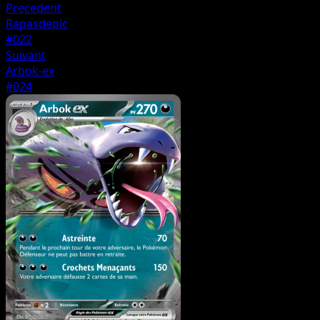
Precedent
Rapasdepic
#022
Suivant
Arbok-ex
#024