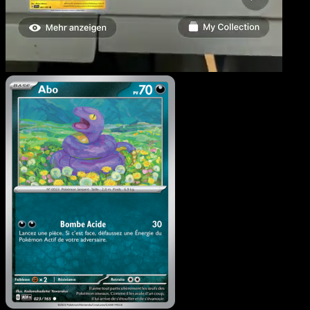
Abo
·
151
#023