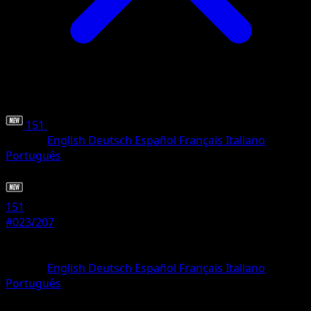
151
•
#023/207
•
Commune
Langue
English
Deutsch
Español
Français
Italiano
Português
Pokémon
Base
151
#023/207
Rarete
Commune
Langue
English
Deutsch
Español
Français
Italiano
Português