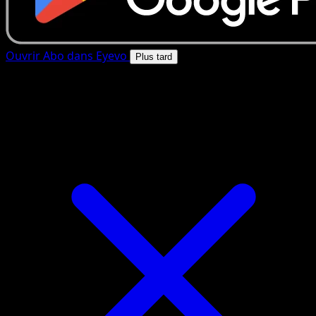
Ouvrir Abo dans Eyevo
Plus tard
4.8★
|
50k+ telechargements
|
Gratuit
Abo