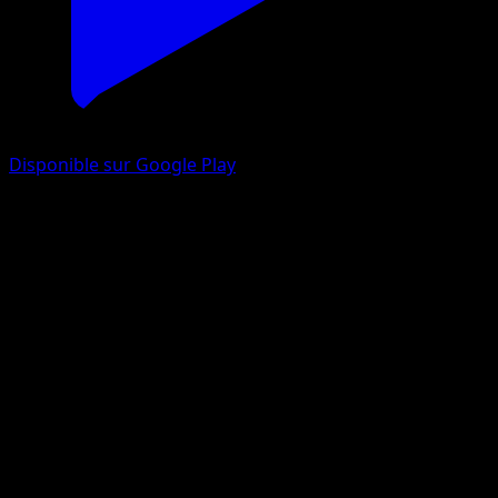
Disponible sur Google Play
Abo
151
Écarlate et Violet
#023
Commune
Kedamahadaitai Yawarakai
Pokémon