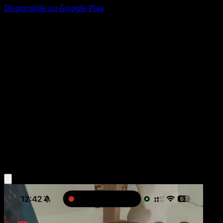
Disponibile su Google Play
Vecchio Helixfossile
151
Scarlatto e Violetto
#153
Comune
AYUMI ODASHIMA
Allenatore
Scarica l'app Eyevo