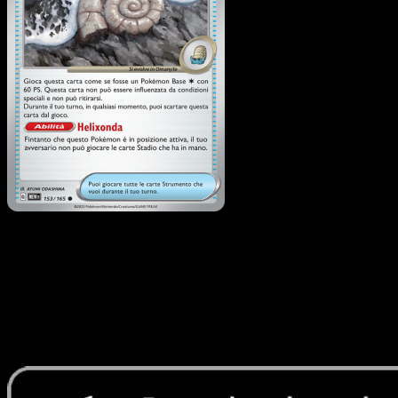
Vecchio Helixfossile
·
151
#153
Scarica Eyevo per scansionare carte all'istante 
seguire i prezzi.
Ottieni prezzi live, strumenti per la collezione e scansioni
rapide. Apri questa carta nell'app o scarica ora.