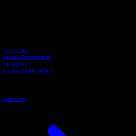
Helical Swell
Artista
AYUMI ODASHIMA
HP
60
Ritirata
Precedente
Vecchio Domofossile
Successiva
Vecchia Ambra Antica
Altro da 151
Vedi tutto