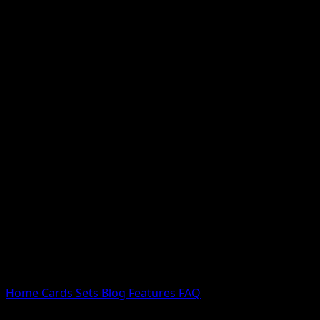
Nessun risultato
Prova con nomi Pokemon, nomi dei set o tipi di carta.
Lingua
Home
Cards
Sets
Blog
Features
FAQ