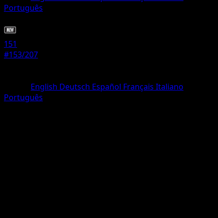
Português
Allenatore
151
#153/207
Rarità
Comune
Lingua
English
Deutsch
Español
Français
Italiano
Português