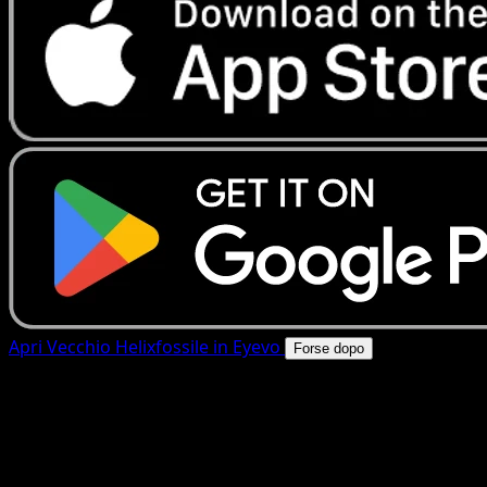
Apri Vecchio Helixfossile in Eyevo
Forse dopo
4.8★
|
50k+ download
|
Gratis
Vecchio Helixfossile