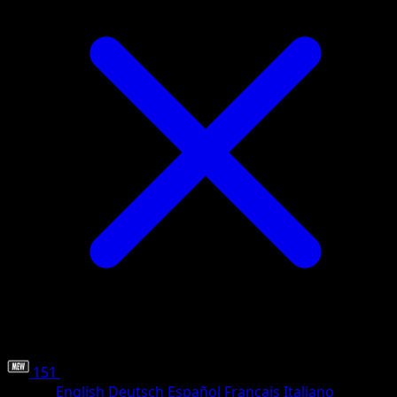
151
•
#153/207
•
Comune
Lingua
English
Deutsch
Español
Français
Italiano