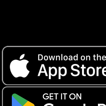
Ciel et Mer
#079
Telechargez Eyevo pour scanner les cartes
instantanement et suivre les prix.
Profitez de prix en direct, d'outils de collection et de scans
rapides. Ouvrez cette carte dans l'app ou telechargez
maintenant.