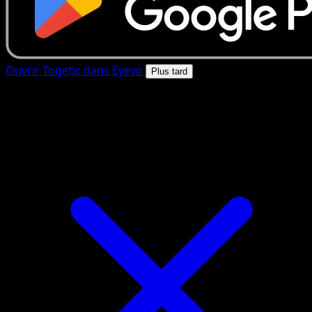
Ouvrir Togetic dans Eyevo
Plus tard
4.8★
|
50k+ telechargements
|
Gratuit
Togetic