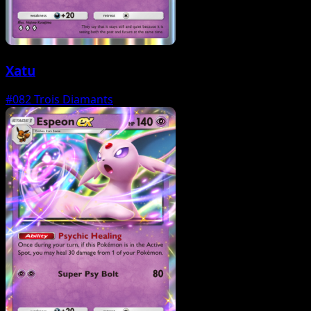
Xatu
#082
Trois Diamants