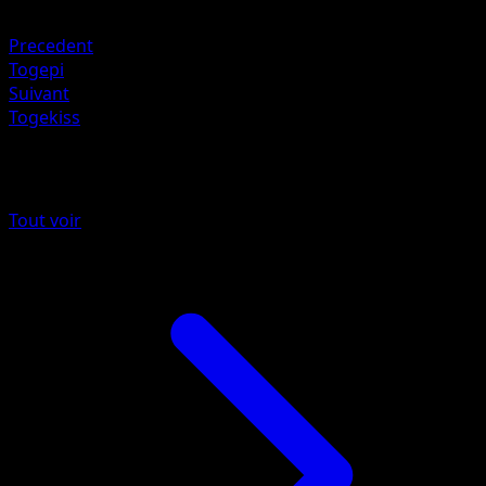
Métal +20
Precedent
Togepi
Suivant
Togekiss
Plus de Sagesse Entre Ciel et Mer
Tout voir