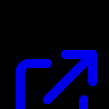
Prix du marche
N/A
Live