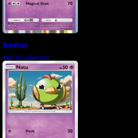
Togekiss
#080
Trois Diamants