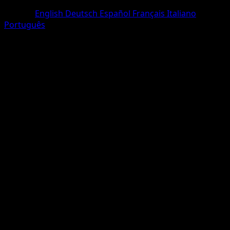
Deux Diamants
Langue
English
Deutsch
Español
Français
Italiano
Português