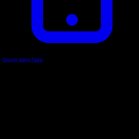
Ouvrir dans l'app
Plongée Rapide
I
I
30
Artiste
Atsuko Nishida
HP
90
Retraite
Faiblesse