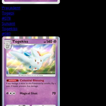
Precedent
Togepi
#078
Suivant
Togekiss
#080