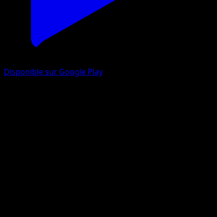
Disponible sur Google Play
Togetic
Sagesse Entre Ciel et Mer
Jeu de Cartes à Collectionner Pokémon Pocket
#079
Deux Diamants
Atsuko Nishida
Pokémon