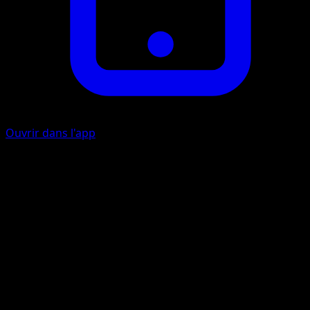
Ouvrir dans l'app
Picpic
P
20
Artiste
Masakazu Fukuda
HP
50
Retraite
Faiblesse