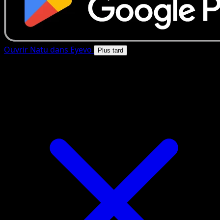
Ouvrir Natu dans Eyevo
Plus tard
4.8★
|
50k+ telechargements
|
Gratuit
Natu