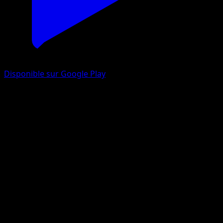
Disponible sur Google Play
Natu
Sagesse Entre Ciel et Mer
Jeu de Cartes à Collectionner Pokémon Pocket
#081
Un Diamant
Masakazu Fukuda
Pokémon