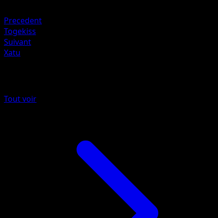
Obscurité +20
Precedent
Togekiss
Suivant
Xatu
Plus de Sagesse Entre Ciel et Mer
Tout voir