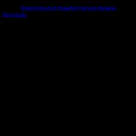
Un Diamant
Langue
English
Deutsch
Español
Français
Italiano
Português