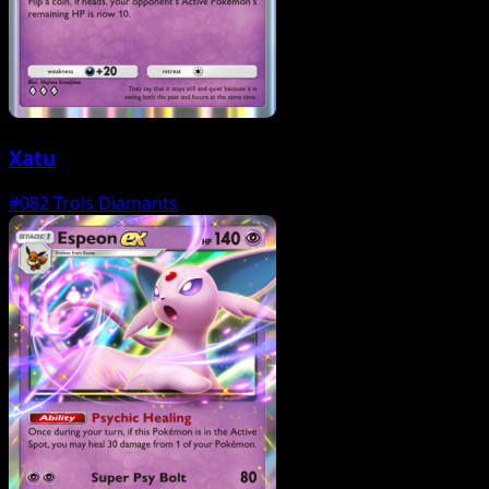
Xatu
#082
Trois Diamants