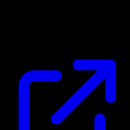
Prix du marche
N/A
Live