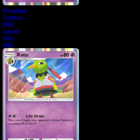
Precedent
Togekiss
#080
Suivant
Xatu
#082