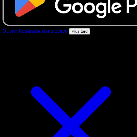
Ouvrir Roserade dans Eyevo
Plus tard
4.8★
|
50k+ telechargements
|
Gratuit
Roserade