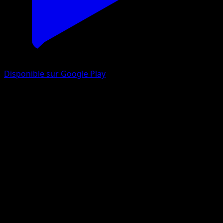
Disponible sur Google Play
Roserade
Choc Spatio-Temporel
Jeu de Cartes à Collectionner Pokémon Pocket
#009
Deux Diamants
Masakazu Fukuda
Pokémon