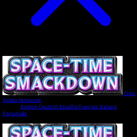
Choc
Spatio-Temporel
•
#009/207
•
Deux Diamants
Langue
English
Deutsch
Español
Français
Italiano
Português
Pokémon
Niveau 1