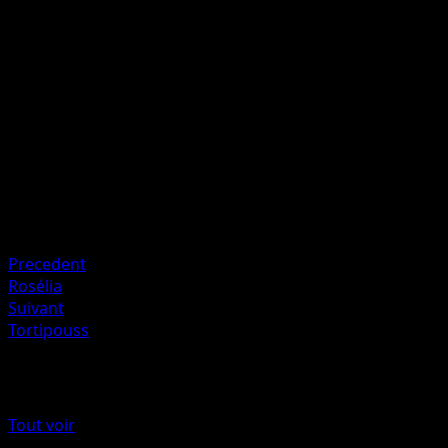
50
Le Pokémon Actif de votre adversaire est maintenant
Empoisonné.
Artiste
Masakazu Fukuda
HP
100
Retraite
Faiblesse
Feu +20
Precedent
Rosélia
Suivant
Tortipouss
Plus de Choc Spatio-Temporel
Tout voir