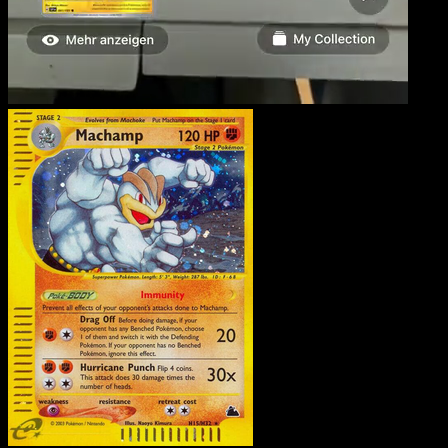
Machamp
·
Skyridge
#H1