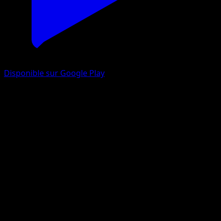
Disponible sur Google Play
Machamp
Skyridge
E-Card
#H15
Rare
Naoyo Kimura
Pokemon