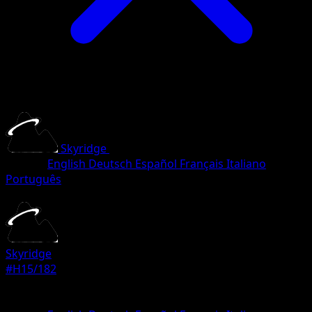
Skyridge
•
#H15/182
•
Rare
Langue
English
Deutsch
Español
Français
Italiano
Português
Pokemon
Stage2
Skyridge
#H15/182
Rarete
Rare