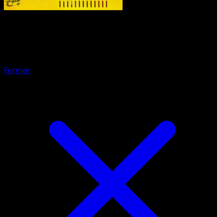
Pokemon
Stage2
Machamp
Fermer