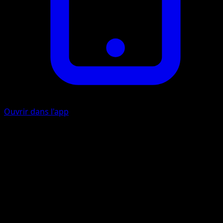
Ouvrir dans l'app
Ability
Immunity
Drag Off
F
C
20
Before doing damage, if your opponent has any Benched