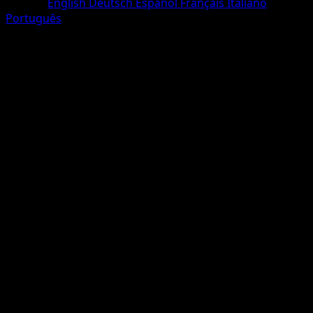
Langue
English
Deutsch
Español
Français
Italiano
Português