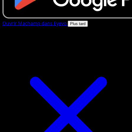
Ouvrir Machamp dans Eyevo
Plus tard
4.8★
|
50k+ telechargements
|
Gratuit
Machamp