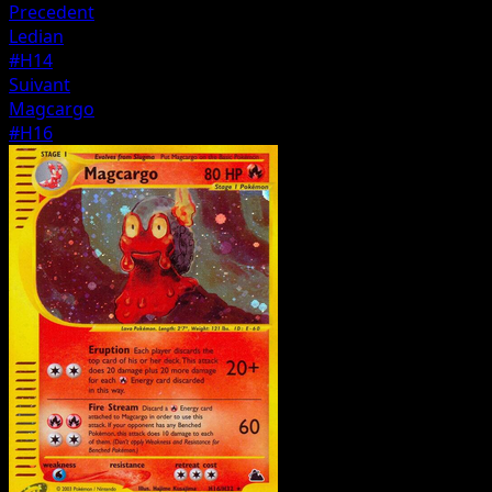
Precedent
Ledian
#H14
Suivant
Magcargo
#H16