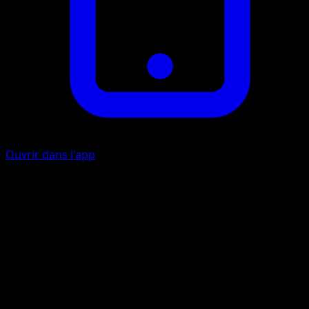
Ouvrir dans l'app
Ability
Primal Aura
Dual Cut
C
F
F
50x
Flip 2 coins. This attack does 50 damage times the numbe