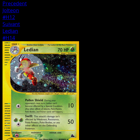
Precedent
Jolteon
#H12
Suivant
Ledian
#H14