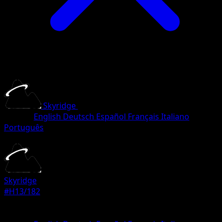
Skyridge
•
#H13/182
•
Rare
Langue
English
Deutsch
Español
Français
Italiano
Português
Pokemon
Stage2
Skyridge
#H13/182
Rarete
Rare