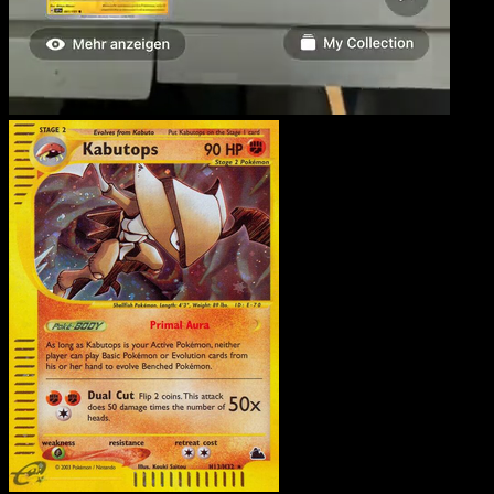
Kabutops
·
Skyridge
#H1