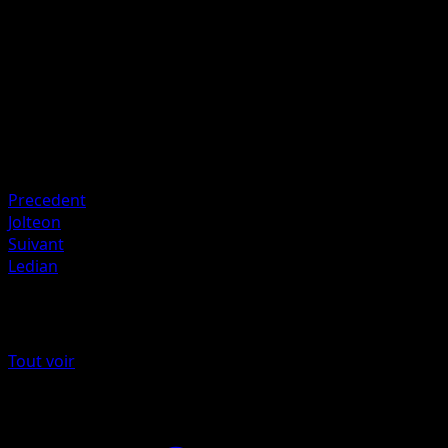
of heads.
Artiste
Kouki Saitou
HP
90
Retraite
Faiblesse
Grass ×2
Precedent
Jolteon
Suivant
Ledian
Plus de Skyridge
Tout voir