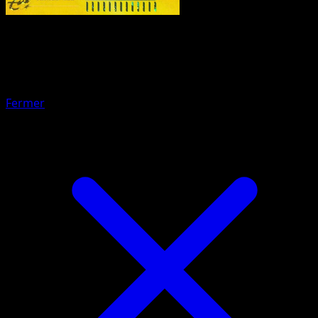
Pokemon
Stage2
Kabutops
Fermer