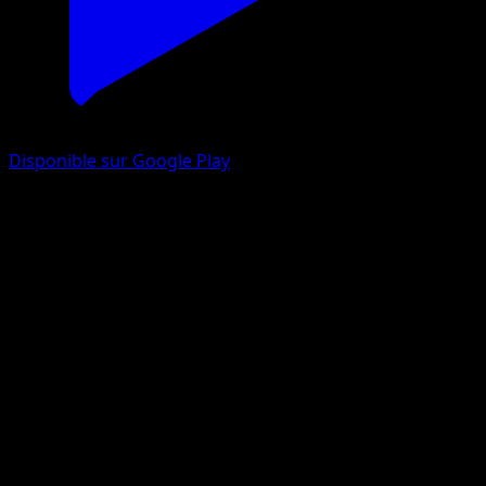
Disponible sur Google Play
Kabutops
Skyridge
E-Card
#H13
Rare
Kouki Saitou
Pokemon