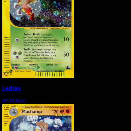
Ledian
#H14
Rare