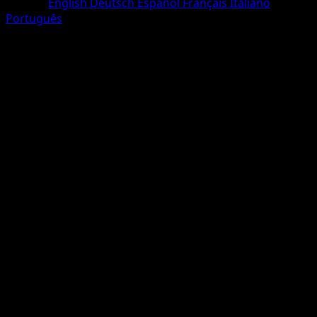
Langue
English
Deutsch
Español
Français
Italiano
Português