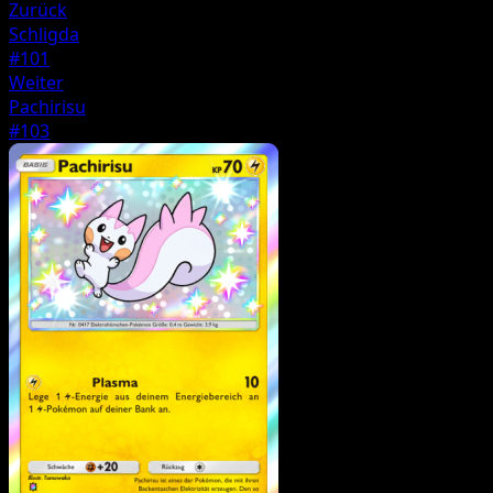
Zurück
Schligda
#101
Weiter
Pachirisu
#103