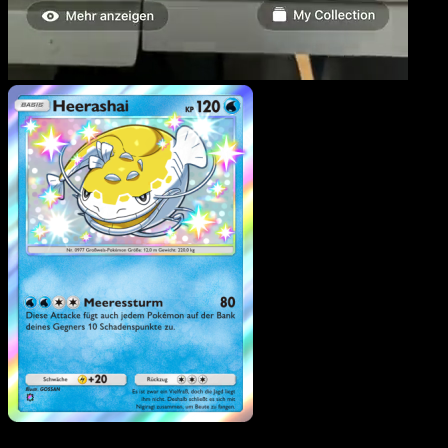
Heerashai
·
Glänzendes
Festival
#102