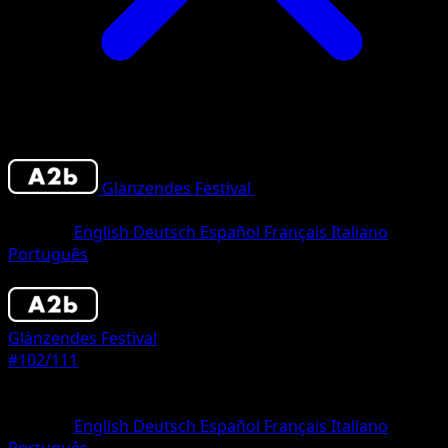
Glänzendes Festival
•
#102/111
•
Un
Chromatique
Sprache
English
Deutsch
Español
Français
Italiano
Português
Pokémon
Basis
Glänzendes Festival
#102/111
Seltenheit
Un Chromatique
Sprache
English
Deutsch
Español
Français
Italiano