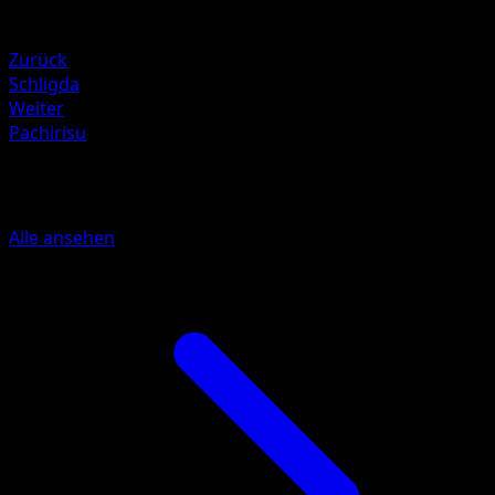
Schwäche
Elektro +20
Zurück
Schligda
Weiter
Pachirisu
Mehr aus Glänzendes Festival
Alle ansehen