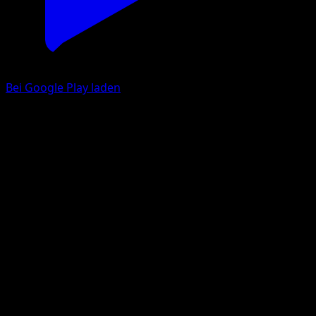
Bei Google Play laden
Heerashai
Glänzendes Festival
Pokémon‑Sammelkartenspiel‑Pocket
#102
Un Chromatique
GOSSAN
Pokémon
Basis