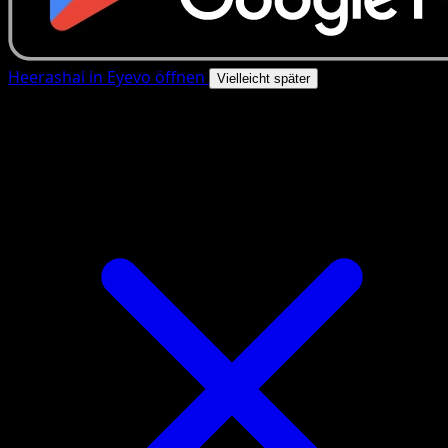
Heerashai in Eyevo öffnen
Vielleicht später
4.8★
|
50k+ Downloads
|
Kostenlos
Heerashai