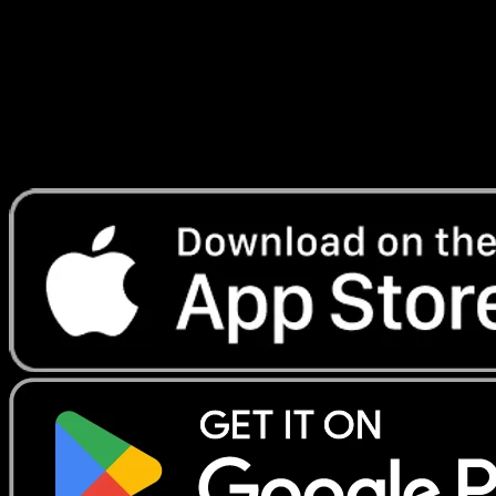
Lade Eyevo, um Karten sofort zu scannen und
Preise zu verfolgen.
Erhalte Live-Preise, Sammlungstools und schnelle Scans.
Öffne genau diese Karte in der App oder lade Eyevo jetzt
herunter.