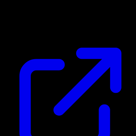
Marktpreis
N/A
Live