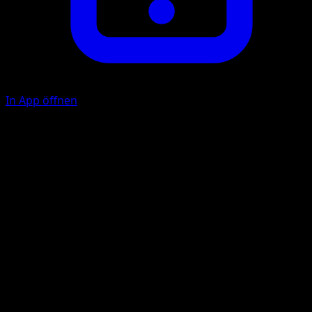
In App öffnen
Meeressturm
W
W
F
F
80
Diese Attacke fügt auch jedem Pokémon auf der Bank
deines Gegners 10 Schadenspunkte zu.
Illustrator
GOSSAN
HP
120
Rückzug