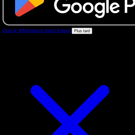
Ouvrir Aflamanoir dans Eyevo
Plus tard
4.8★
|
50k+ telechargements
|
Gratuit
Aflamanoir