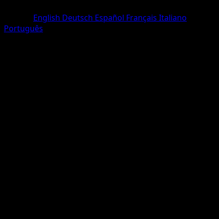
Peu Commune
Langue
English
Deutsch
Español
Français
Italiano
Português