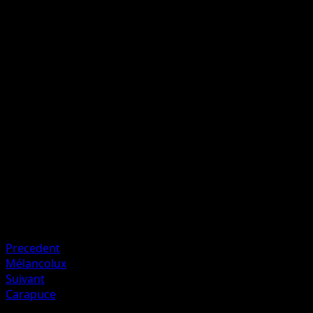
Léchouilles Incendiaires
F
F
F
50
Défaussez les 4 cartes du dessus de votre deck. Cette
attaque inflige 50 dégâts multipliés par le nombre de
cartes Énergie Fire que vous avez défaussées.
Artiste
Suwama Chiaki
HP
90
Retraite
Faiblesse
Eau ×2
Precedent
Mélancolux
Suivant
Carapuce