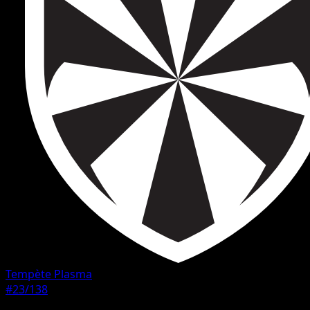
Tempète Plasma
#23/138
Rarete