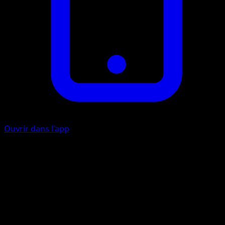
Ouvrir dans l'app
Flamme Attrayante
F
Échangez 1 des Pokémon de Banc de votre adversaire ave
le Pokémon Défenseur. Le nouveau Pokémon Défenseur
est maintenant Brûlé.