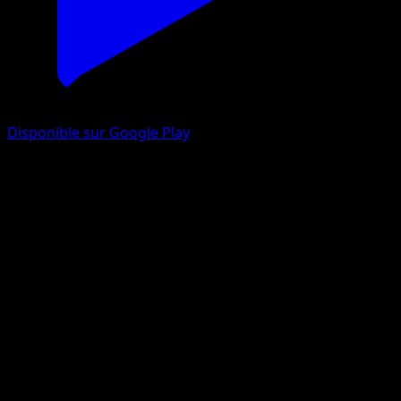
Disponible sur Google Play
Aflamanoir
Tempète Plasma
Noir & Blanc
#23
Peu Commune
Suwama Chiaki
Pokémon