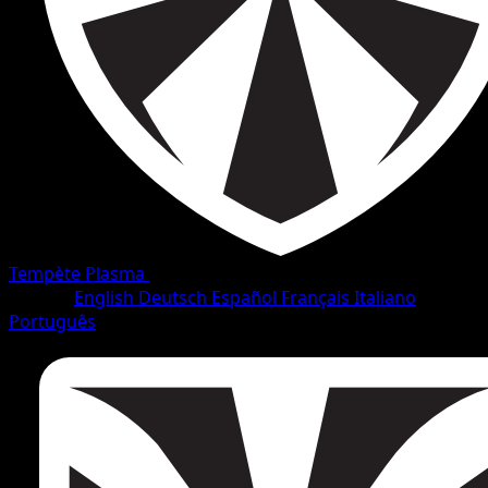
Tempète Plasma
•
#23/138
•
Peu Commune
Langue
English
Deutsch
Español
Français
Italiano
Português
Pokémon
Base