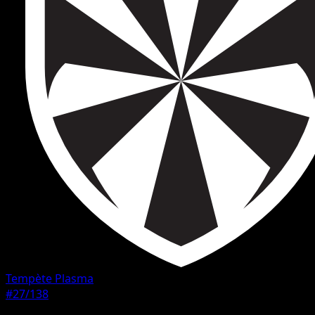
Tempète Plasma
#27/138
Rarete