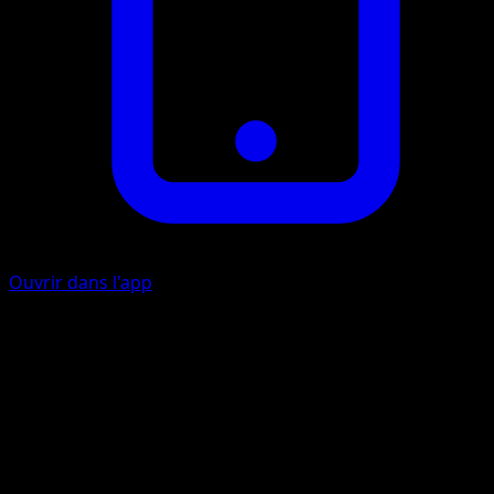
Ouvrir dans l'app
Laser Glace
E
I
20
Lancez une pièce. Si c'est face, le Pokémon Défenseur est
maintenant Paralysé.