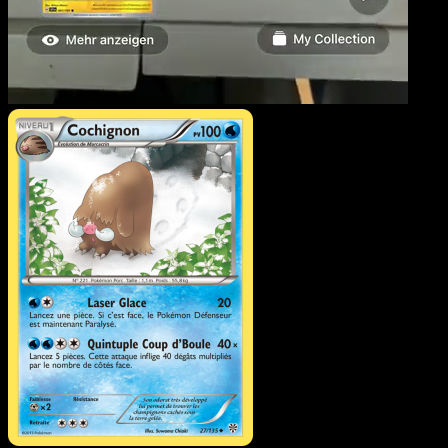
Cochignon
·
Tempète