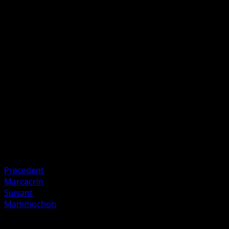
Quintuple Coup d'Boule
E
E
I
I
40
Lancez 5 pièces. Cette attaque inflige 40 dégâts multipliés
par le nombre de côtés face.
Artiste
Suwama Chiaki
HP
100
Retraite
Faiblesse
Métal ×2
Precedent
Marcacrin
Suivant
Mammochon
Plus de Tempète Plasma