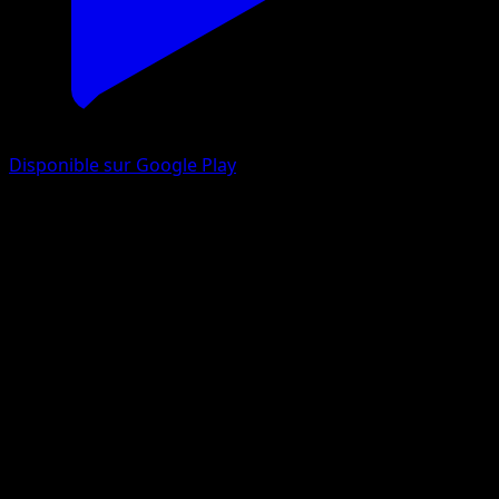
Disponible sur Google Play
Cochignon
Tempète Plasma
Noir & Blanc
#27
Peu Commune
Suwama Chiaki
Pokémon