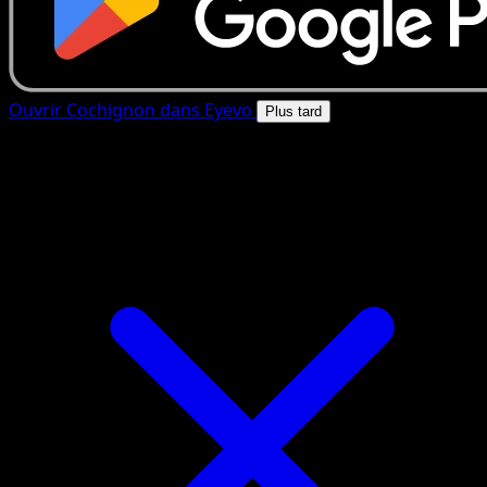
Ouvrir Cochignon dans Eyevo
Plus tard
4.8★
|
50k+ telechargements
|
Gratuit
Cochignon