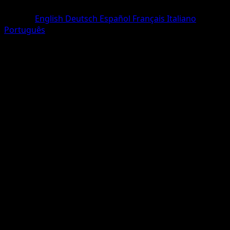
Peu Commune
Langue
English
Deutsch
Español
Français
Italiano
Português