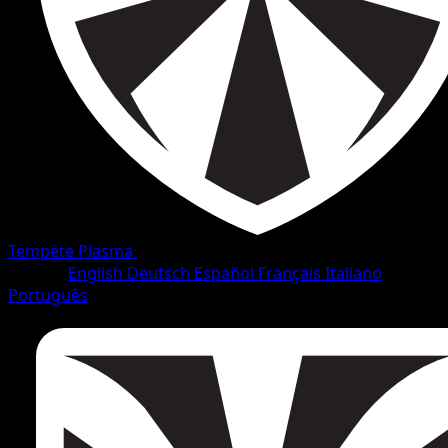
Tempète Plasma
•
#27/138
•
Peu Commune
Langue
English
Deutsch
Español
Français
Italiano
Português
Pokémon
Niveau 1