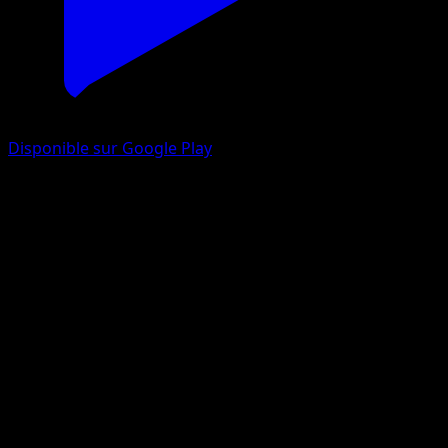
Disponible sur Google Play
Zarbi F
Neo Discovery
Neo
#48
Peu Commune
CR CG gangs
Pokémon