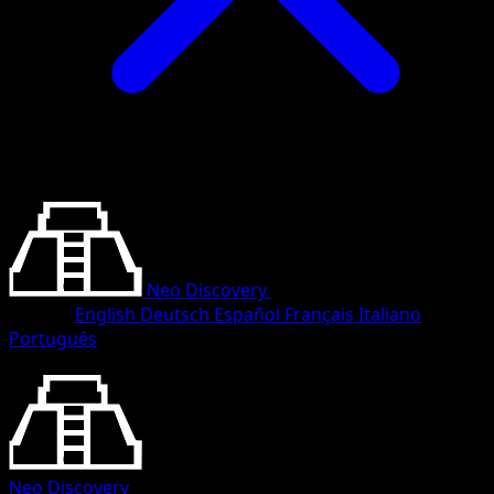
Neo Discovery
•
#48/75
•
Peu Commune
Langue
English
Deutsch
Español
Français
Italiano
Português
Pokémon
Base
Neo Discovery