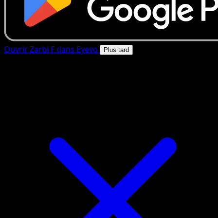
Ouvrir Zarbi F dans Eyevo
Plus tard
4.8★
|
50k+ telechargements
|
Gratuit
Zarbi F