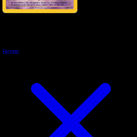
Pokémon
Base
Zarbi F
Fermer