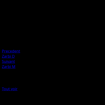
P
10
Artiste
CR CG gangs
HP
40
Retraite
Faiblesse
Psy ×2
Precedent
Zarbi D
Suivant
Zarbi M
Plus de Neo Discovery
Tout voir