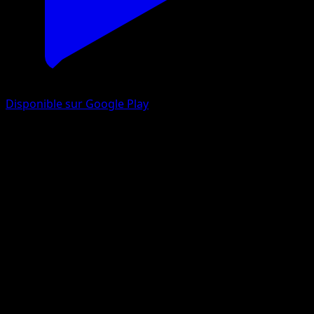
Disponible sur Google Play
Aquali
L’Île Fabuleuse
Jeu de Cartes à Collectionner Pokémon Pocket
#072
Une Étoile
aspara
Pokémon