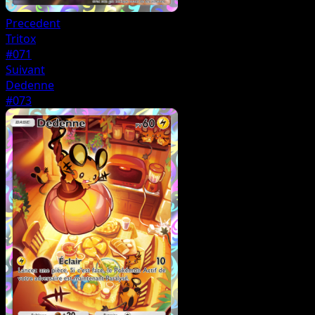
Precedent
Tritox
#071
Suivant
Dedenne
#073