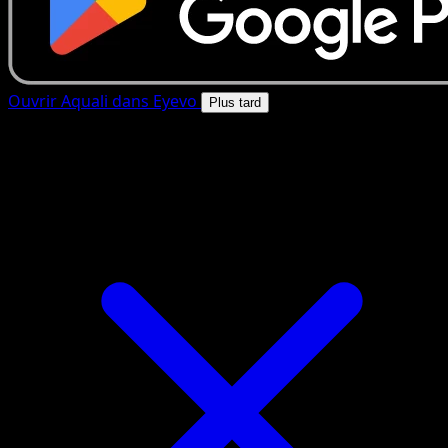
Ouvrir Aquali dans Eyevo
Plus tard
4.8★
|
50k+ telechargements
|
Gratuit
Aquali