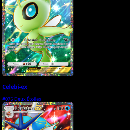
Celebi-ex
#075
Deux Étoiles