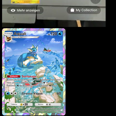
Aquali
·
L’Île Fabuleuse