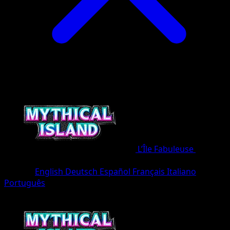
L’Île Fabuleuse
•
#072/8
•
Une Étoile
Langue
English
Deutsch
Español
Français
Italiano
Português
Pokémon
Niveau 1