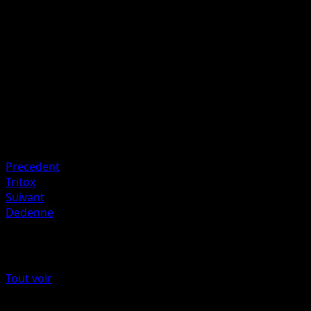
E
I
I
60
Artiste
aspara
HP
120
Retraite
Faiblesse
Électrique +20
Precedent
Tritox
Suivant
Dedenne
Plus de L’Île Fabuleuse
Tout voir