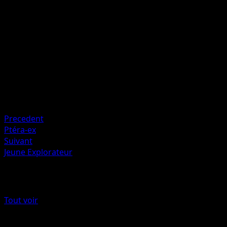
Cette attaque inflige 20 dégâts supplémentaires pour
chaque Pokémon de Banc de votre adversaire.
Artiste
PLANETA CG Works
HP
170
Retraite
Faiblesse
Électrique +20
Precedent
Ptéra-ex
Suivant
Jeune Explorateur
Plus de L’Île Fabuleuse
Tout voir