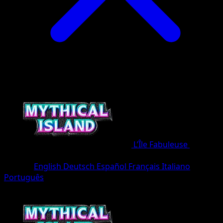
L’Île Fabuleuse
•
#079/8
•
Deux Étoiles
Langue
English
Deutsch
Español
Français
Italiano
Português
Pokémon
Niveau 2