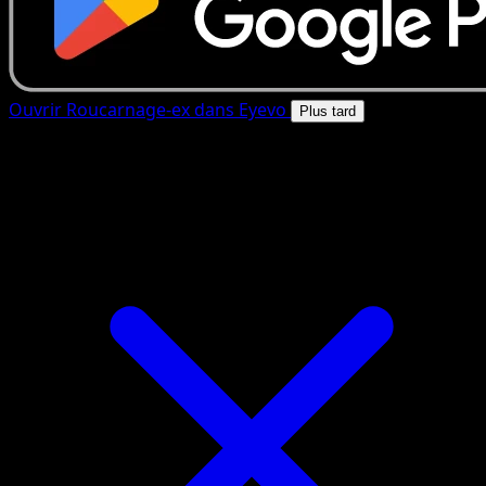
Ouvrir Roucarnage-ex dans Eyevo
Plus tard
4.8★
|
50k+ telechargements
|
Gratuit
Roucarnage-ex