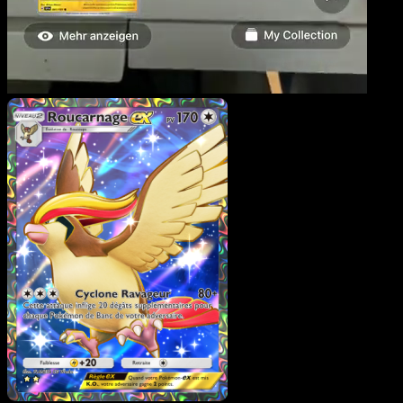
Roucarnage-ex
·
L’Île