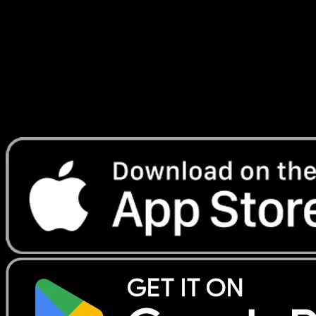
Fabuleuse
#079
Telechargez Eyevo pour scanner les cartes
instantanement et suivre les prix.
Profitez de prix en direct, d'outils de collection et de scans
rapides. Ouvrez cette carte dans l'app ou telechargez
maintenant.