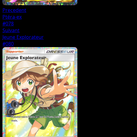
Precedent
Ptéra-ex
#078
Suivant
Jeune Explorateur
#080