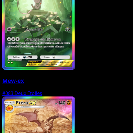
Mew-ex
#083
Deux Étoiles