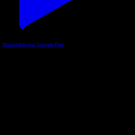
Disponible sur Google Play
Roucarnage-ex
L’Île Fabuleuse
Jeu de Cartes à Collectionner Pokémon Pocket
#079
Deux Étoiles
PLANETA CG Works
Pokémon