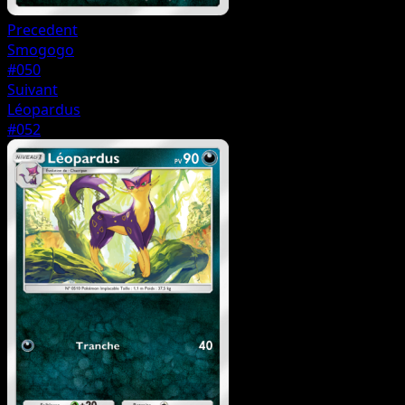
Precedent
Smogogo
#050
Suivant
Léopardus
#052