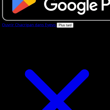
Ouvrir Chacripan dans Eyevo
Plus tard
4.8★
|
50k+ telechargements
|
Gratuit
Chacripan