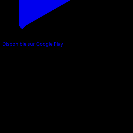
Disponible sur Google Play
Chacripan
L’Île Fabuleuse
Jeu de Cartes à Collectionner Pokémon Pocket
#051
Un Diamant
Kagemaru Himeno
Pokémon