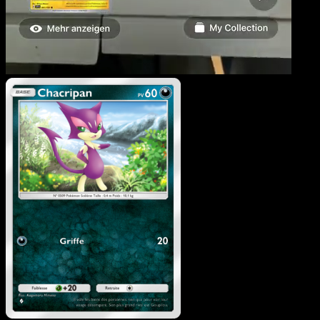
Chacripan
·
L’Île Fabuleus