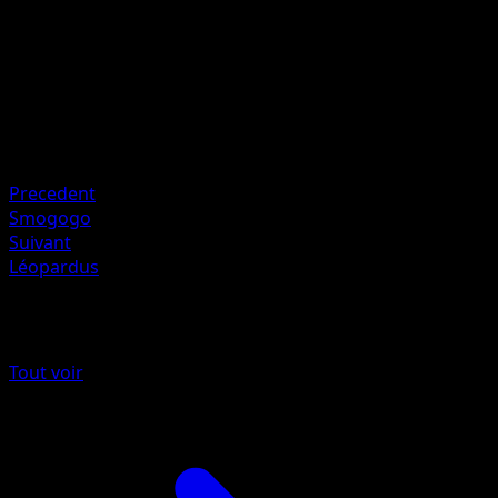
Artiste
Kagemaru Himeno
HP
60
Retraite
Faiblesse
Plante +20
Precedent
Smogogo
Suivant
Léopardus
Plus de L’Île Fabuleuse
Tout voir