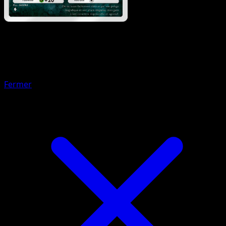
Pokémon
Base
Chacripan
Fermer