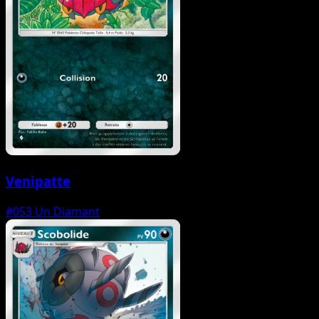
Venipatte
#053
Un Diamant