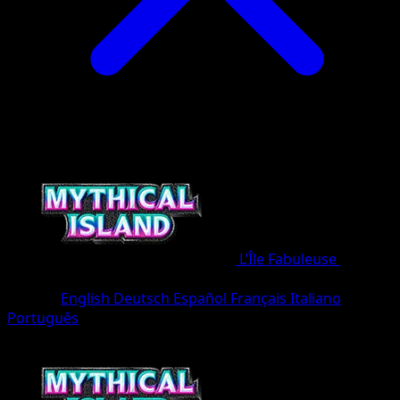
L’Île Fabuleuse
•
#051/8
•
Un Diamant
Langue
English
Deutsch
Español
Français
Italiano
Português
Pokémon
Base