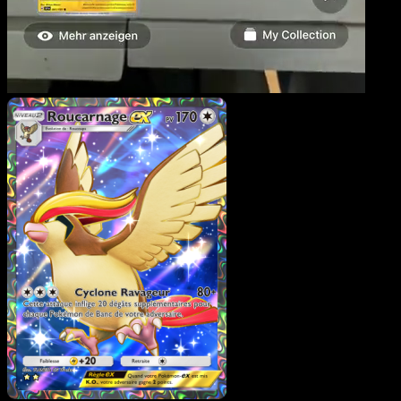
Roucarnage-ex
·
L’Île