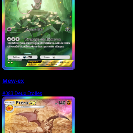
Mew-ex
#083
Deux Étoiles