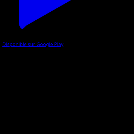
Disponible sur Google Play
Roucarnage-ex
L’Île Fabuleuse
Jeu de Cartes à Collectionner Pokémon Pocket
#079
Deux Étoiles
PLANETA CG Works
Pokémon