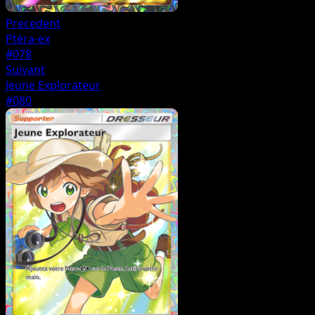
Precedent
Ptéra-ex
#078
Suivant
Jeune Explorateur
#080