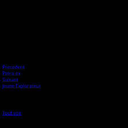
Cette attaque inflige 20 dégâts supplémentaires pour
chaque Pokémon de Banc de votre adversaire.
Artiste
PLANETA CG Works
HP
170
Retraite
Faiblesse
Électrique +20
Precedent
Ptéra-ex
Suivant
Jeune Explorateur
Plus de L’Île Fabuleuse
Tout voir