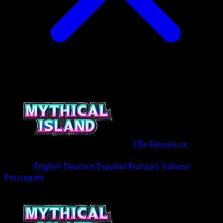
L’Île Fabuleuse
•
#079/8
•
Deux Étoiles
Langue
English
Deutsch
Español
Français
Italiano
Português
Pokémon
Niveau 2