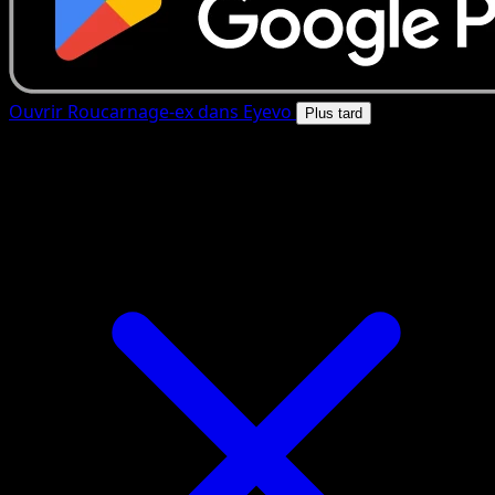
Ouvrir Roucarnage-ex dans Eyevo
Plus tard
4.8★
|
50k+ telechargements
|
Gratuit
Roucarnage-ex