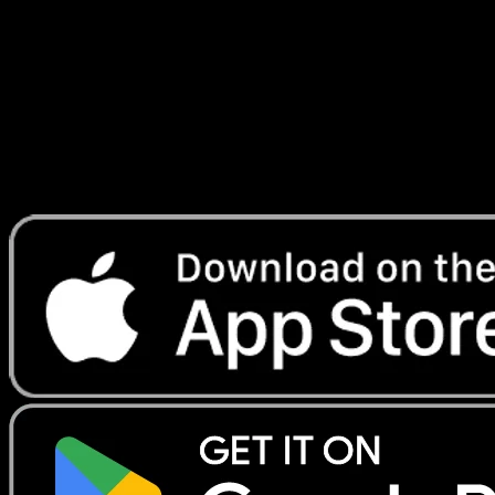
Fabuleuse
#079
Telechargez Eyevo pour scanner les cartes
instantanement et suivre les prix.
Profitez de prix en direct, d'outils de collection et de scans
rapides. Ouvrez cette carte dans l'app ou telechargez
maintenant.