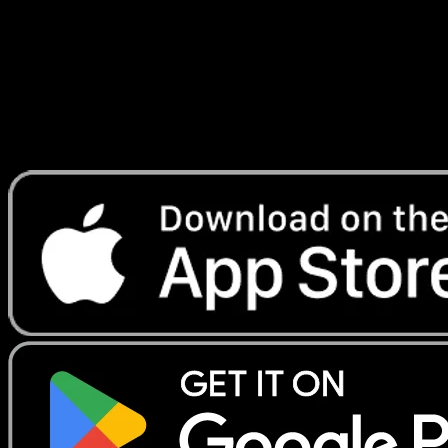
Lade Eyevo, um Karten sofort zu scannen und
Preise zu verfolgen.
Erhalte Live-Preise, Sammlungstools und schnelle Scans.
Öffne genau diese Karte in der App oder lade Eyevo jetzt
herunter.