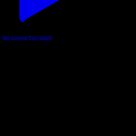
Bei Google Play laden
Tauboss-ex
Mysteriöse Insel
Pokémon‑Sammelkartenspiel‑Pocket
#079
deux Étoiles
PLANETA CG Works
Pokémon
Rang 2