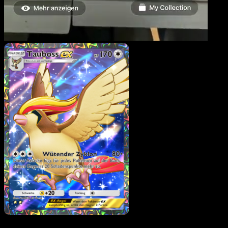
Tauboss-ex
·
Mysteriöse
Insel
#079