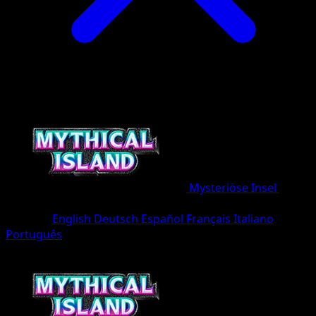
Mysteriöse Insel
•
#079/86
•
deux Étoiles
Sprache
English
Deutsch
Español
Français
Italiano
Português
Pokémon
Rang 2