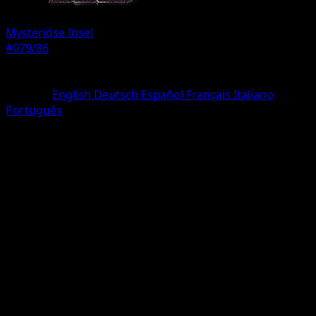
Mysteriöse Insel
#079/86
Seltenheit
deux Étoiles
Sprache
English
Deutsch
Español
Français
Italiano
Português