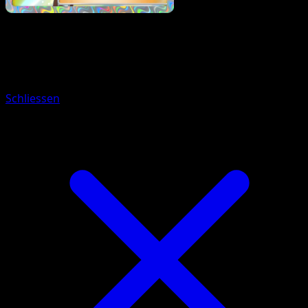
Pokémon
Rang 2
Tauboss-ex
Schliessen