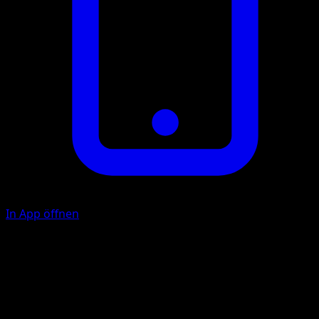
In App öffnen
Wütender Zyklon
F
F
F
80+
Diese Attacke fügt für jedes Pokémon auf der Bank deine