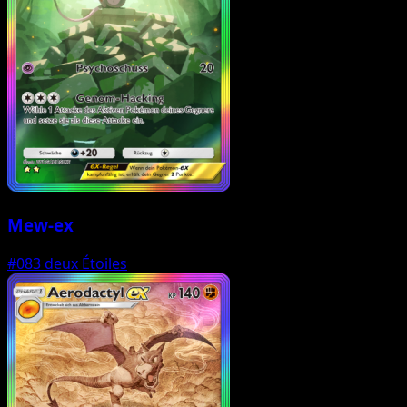
Mew-ex
#083
deux Étoiles