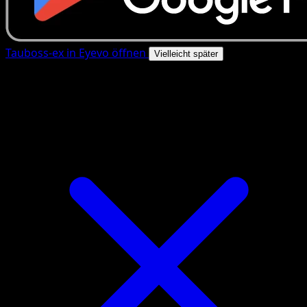
Tauboss-ex in Eyevo öffnen
Vielleicht später
4.8★
|
50k+ Downloads
|
Kostenlos
Tauboss-ex