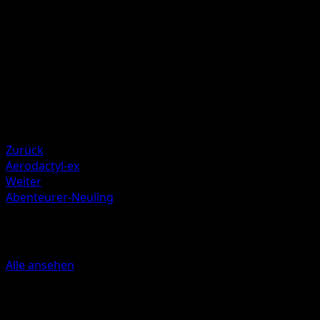
Gegners 20 Schadenspunkte mehr zu.
Illustrator
PLANETA CG Works
HP
170
Rückzug
Schwäche
Elektro +20
Zurück
Aerodactyl-ex
Weiter
Abenteurer-Neuling
Mehr aus Mysteriöse Insel
Alle ansehen